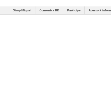
Simplifique!
Comunica BR
Participe
Acesso à infor