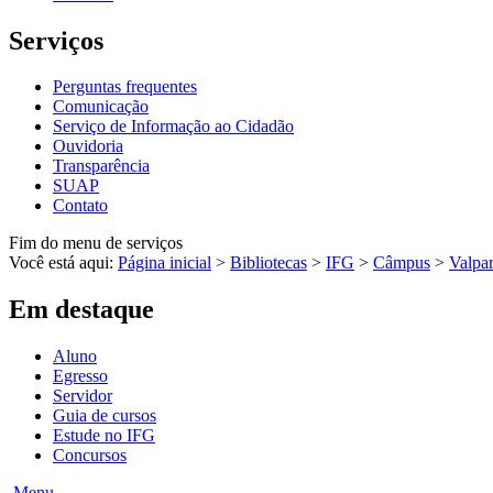
Serviços
Perguntas frequentes
Comunicação
Serviço de Informação ao Cidadão
Ouvidoria
Transparência
SUAP
Contato
Fim do menu de serviços
Você está aqui:
Página inicial
>
Bibliotecas
>
IFG
>
Câmpus
>
Valpar
Em destaque
Aluno
Egresso
Servidor
Guia de cursos
Estude no IFG
Concursos
Menu