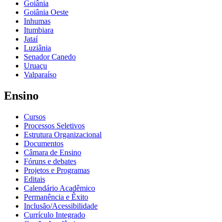
Goiânia
Goiânia Oeste
Inhumas
Itumbiara
Jataí
Luziânia
Senador Canedo
Uruaçu
Valparaíso
Ensino
Cursos
Processos Seletivos
Estrutura Organizacional
Documentos
Câmara de Ensino
Fóruns e debates
Projetos e Programas
Editais
Calendário Acadêmico
Permanência e Êxito
Inclusão/Acessibilidade
Currículo Integrado