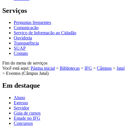
Serviços
Perguntas frequentes
Comunicação
Serviço de Informação ao Cidadão
Ouvidoria
Transparência
SUAP
Contato
Fim do menu de serviços
Você está aqui:
Página inicial
>
Bibliotecas
>
IFG
>
Câmpus
>
Jataí
>
Eventos (Câmpus Jataí)
Em destaque
Aluno
Egresso
Servidor
Guia de cursos
Estude no IFG
Concursos