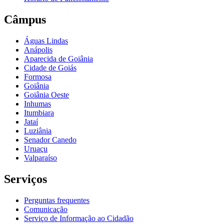
Câmpus
Águas Lindas
Anápolis
Aparecida de Goiânia
Cidade de Goiás
Formosa
Goiânia
Goiânia Oeste
Inhumas
Itumbiara
Jataí
Luziânia
Senador Canedo
Uruaçu
Valparaíso
Serviços
Perguntas frequentes
Comunicação
Serviço de Informação ao Cidadão