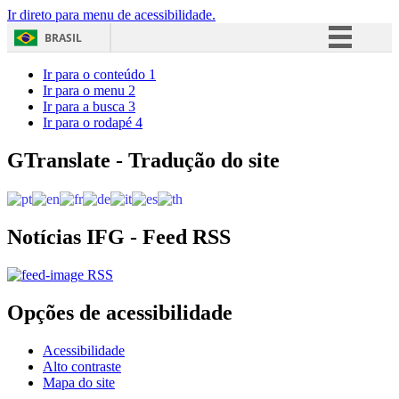
Ir direto para menu de acessibilidade.
BRASIL
Simplifique!
Ir para o conteúdo
1
Ir para o menu
2
Comunica BR
Ir para a busca
3
Ir para o rodapé
4
Participe
Acesso à informação
GTranslate - Tradução do site
Legislação
Canais
Notícias IFG - Feed RSS
RSS
Opções de acessibilidade
Acessibilidade
Alto contraste
Mapa do site