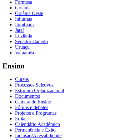
Formosa
Goiânia
Goiânia Oeste
Inhumas
Itumbiara
Jataí
Luziânia
Senador Canedo
Uruaçu
Valparaíso
Ensino
Cursos
Processos Seletivos
Estrutura Organizacional
Documentos
Câmara de Ensino
Fóruns e debates
Projetos e Programas
Editais
Calendário Acadêmico
Permanência e Êxito
Inclusão/Acessibilidade