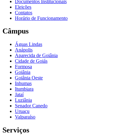
Documentos Institucionais
Eleições
Contatos
Horário de Funcionamento
Câmpus
Águas Lindas
Anápolis
Aparecida de Goiânia
Cidade de Goiás
Formosa
Goiânia
Goiânia Oeste
Inhumas
Itumbiara
Jataí
Luziânia
Senador Canedo
Uruaçu
Valparaíso
Serviços