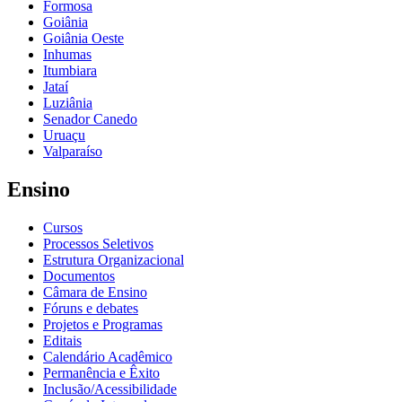
Formosa
Goiânia
Goiânia Oeste
Inhumas
Itumbiara
Jataí
Luziânia
Senador Canedo
Uruaçu
Valparaíso
Ensino
Cursos
Processos Seletivos
Estrutura Organizacional
Documentos
Câmara de Ensino
Fóruns e debates
Projetos e Programas
Editais
Calendário Acadêmico
Permanência e Êxito
Inclusão/Acessibilidade