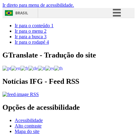
Ir direto para menu de acessibilidade.
BRASIL
Simplifique!
Ir para o conteúdo
1
Ir para o menu
2
Comunica BR
Ir para a busca
3
Ir para o rodapé
4
Participe
Acesso à informação
GTranslate - Tradução do site
Legislação
Canais
Notícias IFG - Feed RSS
RSS
Opções de acessibilidade
Acessibilidade
Alto contraste
Mapa do site