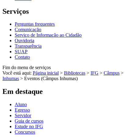
Serviços
Perguntas frequentes
Comunicação
Serviço de Informação ao Cidadão
Ouvidoria
Transparência
SUAP
Contato
Fim do menu de serviços
Você está aqui:
Página inicial
>
Bibliotecas
>
IFG
>
Câmpus
>
Inhumas
>
Eventos (Câmpus Inhumas)
Em destaque
Aluno
Egresso
Servidor
Guia de cursos
Estude no IFG
Concursos