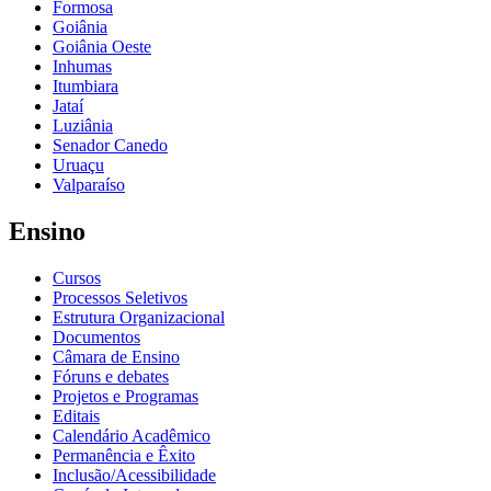
Formosa
Goiânia
Goiânia Oeste
Inhumas
Itumbiara
Jataí
Luziânia
Senador Canedo
Uruaçu
Valparaíso
Ensino
Cursos
Processos Seletivos
Estrutura Organizacional
Documentos
Câmara de Ensino
Fóruns e debates
Projetos e Programas
Editais
Calendário Acadêmico
Permanência e Êxito
Inclusão/Acessibilidade