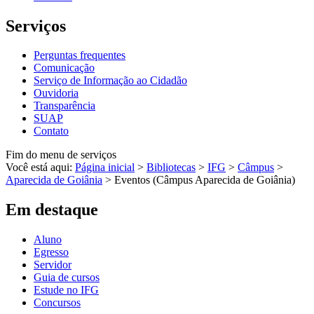
Serviços
Perguntas frequentes
Comunicação
Serviço de Informação ao Cidadão
Ouvidoria
Transparência
SUAP
Contato
Fim do menu de serviços
Você está aqui:
Página inicial
>
Bibliotecas
>
IFG
>
Câmpus
>
Aparecida de Goiânia
>
Eventos (Câmpus Aparecida de Goiânia)
Em destaque
Aluno
Egresso
Servidor
Guia de cursos
Estude no IFG
Concursos