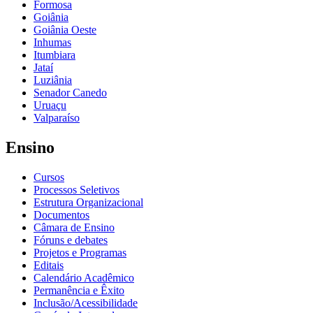
Formosa
Goiânia
Goiânia Oeste
Inhumas
Itumbiara
Jataí
Luziânia
Senador Canedo
Uruaçu
Valparaíso
Ensino
Cursos
Processos Seletivos
Estrutura Organizacional
Documentos
Câmara de Ensino
Fóruns e debates
Projetos e Programas
Editais
Calendário Acadêmico
Permanência e Êxito
Inclusão/Acessibilidade