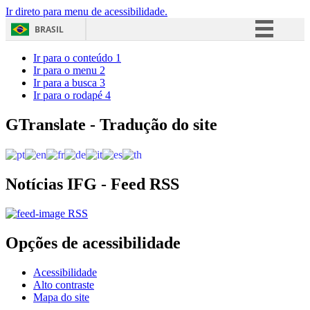
Ir direto para menu de acessibilidade.
BRASIL
Simplifique!
Ir para o conteúdo
1
Ir para o menu
2
Comunica BR
Ir para a busca
3
Ir para o rodapé
4
Participe
Acesso à informação
GTranslate - Tradução do site
Legislação
Canais
Notícias IFG - Feed RSS
RSS
Opções de acessibilidade
Acessibilidade
Alto contraste
Mapa do site