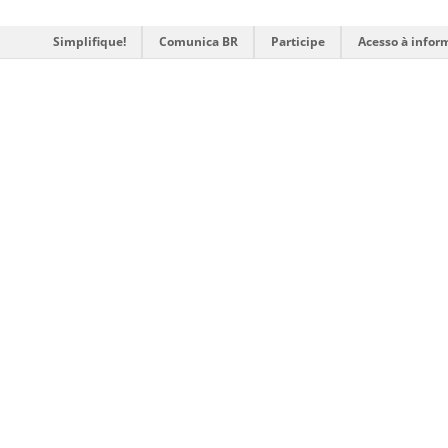
Simplifique!
Comunica BR
Participe
Acesso à infor