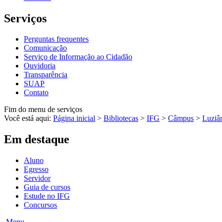
Serviços
Perguntas frequentes
Comunicação
Serviço de Informação ao Cidadão
Ouvidoria
Transparência
SUAP
Contato
Fim do menu de serviços
Você está aqui:
Página inicial
>
Bibliotecas
>
IFG
>
Câmpus
>
Luziâ
Em destaque
Aluno
Egresso
Servidor
Guia de cursos
Estude no IFG
Concursos
Menu