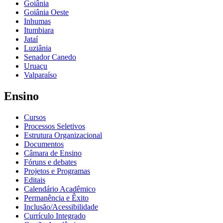
Goiânia
Goiânia Oeste
Inhumas
Itumbiara
Jataí
Luziânia
Senador Canedo
Uruaçu
Valparaíso
Ensino
Cursos
Processos Seletivos
Estrutura Organizacional
Documentos
Câmara de Ensino
Fóruns e debates
Projetos e Programas
Editais
Calendário Acadêmico
Permanência e Êxito
Inclusão/Acessibilidade
Currículo Integrado