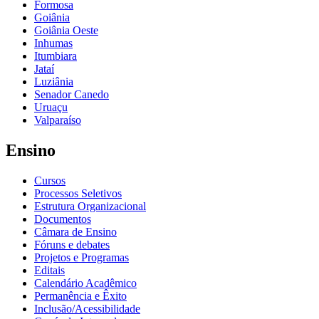
Formosa
Goiânia
Goiânia Oeste
Inhumas
Itumbiara
Jataí
Luziânia
Senador Canedo
Uruaçu
Valparaíso
Ensino
Cursos
Processos Seletivos
Estrutura Organizacional
Documentos
Câmara de Ensino
Fóruns e debates
Projetos e Programas
Editais
Calendário Acadêmico
Permanência e Êxito
Inclusão/Acessibilidade