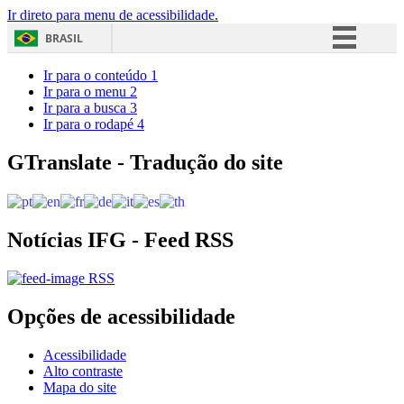
Ir direto para menu de acessibilidade.
BRASIL
Simplifique!
Ir para o conteúdo
1
Ir para o menu
2
Comunica BR
Ir para a busca
3
Ir para o rodapé
4
Participe
Acesso à informação
GTranslate - Tradução do site
Legislação
Canais
Notícias IFG - Feed RSS
RSS
Opções de acessibilidade
Acessibilidade
Alto contraste
Mapa do site