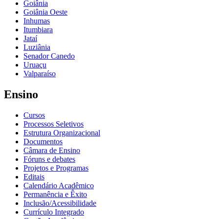
Goiânia
Goiânia Oeste
Inhumas
Itumbiara
Jataí
Luziânia
Senador Canedo
Uruaçu
Valparaíso
Ensino
Cursos
Processos Seletivos
Estrutura Organizacional
Documentos
Câmara de Ensino
Fóruns e debates
Projetos e Programas
Editais
Calendário Acadêmico
Permanência e Êxito
Inclusão/Acessibilidade
Currículo Integrado