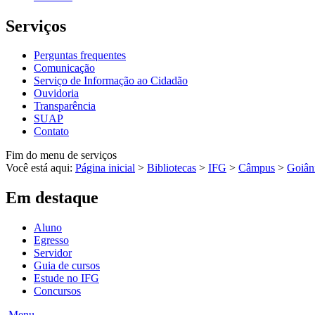
Serviços
Perguntas frequentes
Comunicação
Serviço de Informação ao Cidadão
Ouvidoria
Transparência
SUAP
Contato
Fim do menu de serviços
Você está aqui:
Página inicial
>
Bibliotecas
>
IFG
>
Câmpus
>
Goiân
Em destaque
Aluno
Egresso
Servidor
Guia de cursos
Estude no IFG
Concursos
Menu