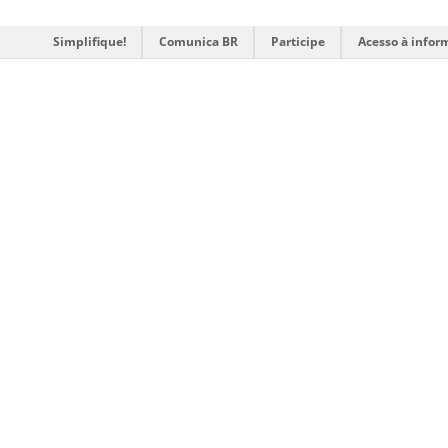
Simplifique!
Comunica BR
Participe
Acesso à infor