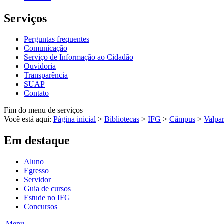
Serviços
Perguntas frequentes
Comunicação
Serviço de Informação ao Cidadão
Ouvidoria
Transparência
SUAP
Contato
Fim do menu de serviços
Você está aqui:
Página inicial
>
Bibliotecas
>
IFG
>
Câmpus
>
Valpar
Em destaque
Aluno
Egresso
Servidor
Guia de cursos
Estude no IFG
Concursos
Menu