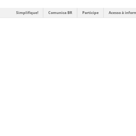
Simplifique!
Comunica BR
Participe
Acesso à infor