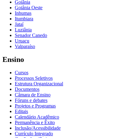
Goiânia
Goiânia Oeste
Inhumas
Itumbiara
Jataí
Luziânia
Senador Canedo
Uruaçu
Valparaíso
Ensino
Cursos
Processos Seletivos
Estrutura Organizacional
Documentos
Câmara de Ensino
Fóruns e debates
Projetos e Programas
Editais
Calendário Acadêmico
Permanência e Êxito
Inclusão/Acessibilidade
Currículo Integrado