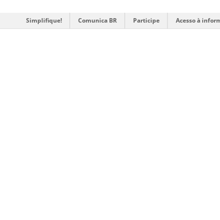
Simplifique!
Comunica BR
Participe
Acesso à infor