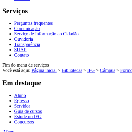
Serviços
Perguntas frequentes
Comunicação
Serviço de Informação ao Cidadão
Ouvidoria
Transparência
SUAP
Contato
Fim do menu de serviços
Você está aqui:
Página inicial
>
Bibliotecas
>
IFG
>
Câmpus
>
Formo
Em destaque
Aluno
Egresso
Servidor
Guia de cursos
Estude no IFG
Concursos
Menu