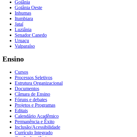
Goiânia
Goiânia Oeste
Inhumas
Itumbiara
Jataí
Luziânia
Senador Canedo
Uruaçu
Valparaíso
Ensino
Cursos
Processos Seletivos
Estrutura Organizacional
Documentos
Câmara de Ensino
Fóruns e debates
Projetos e Programas
Editais
Calendário Acadêmico
Permanência e Êxito
Inclusão/Acessibilidade
Currículo Integrado