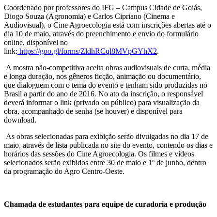
Coordenado por professores do IFG – Campus Cidade de Goiás,
Diogo Souza (Agronomia) e Carlos Cipriano (Cinema e
Audiovisual), o Cine Agroecologia está com inscrições abertas até o
dia 10 de maio, através do preenchimento e envio do formulário
online, disponível no
link:
https://goo.gl/forms/ZldhRCql8MVpGYhX2
.
A mostra não-competitiva aceita obras audiovisuais de curta, média
e longa duração, nos gêneros ficção, animação ou documentário,
que dialoguem com o tema do evento e tenham sido produzidas no
Brasil a partir do ano de 2016. No ato da inscrição, o responsável
deverá informar o link (privado ou público) para visualização da
obra, acompanhado de senha (se houver) e disponível para
download.
As obras selecionadas para exibição serão divulgadas no dia 17 de
maio, através de lista publicada no site do evento, contendo os dias e
horários das sessões do Cine Agroecologia. Os filmes e vídeos
selecionados serão exibidos entre 30 de maio e 1º de junho, dentro
da programação do Agro Centro-Oeste.
Chamada de estudantes para equipe de curadoria e produção