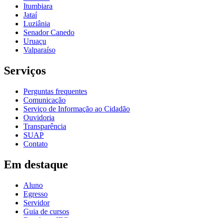
Itumbiara
Jataí
Luziânia
Senador Canedo
Uruaçu
Valparaíso
Serviços
Perguntas frequentes
Comunicação
Serviço de Informação ao Cidadão
Ouvidoria
Transparência
SUAP
Contato
Em destaque
Aluno
Egresso
Servidor
Guia de cursos