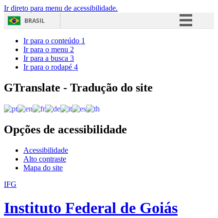
Ir direto para menu de acessibilidade.
BRASIL
Simplifique!
Ir para o conteúdo
1
Ir para o menu
2
Comunica BR
Ir para a busca
3
Ir para o rodapé
4
Participe
Acesso à informação
GTranslate - Tradução do site
Legislação
Canais
Opções de acessibilidade
Acessibilidade
Alto contraste
Mapa do site
IFG
Instituto Federal de Goiás