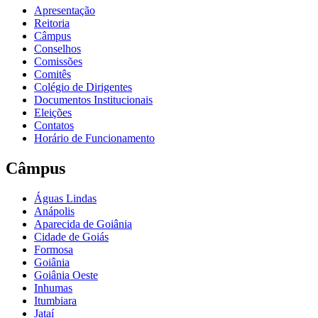
Apresentação
Reitoria
Câmpus
Conselhos
Comissões
Comitês
Colégio de Dirigentes
Documentos Institucionais
Eleições
Contatos
Horário de Funcionamento
Câmpus
Águas Lindas
Anápolis
Aparecida de Goiânia
Cidade de Goiás
Formosa
Goiânia
Goiânia Oeste
Inhumas
Itumbiara
Jataí