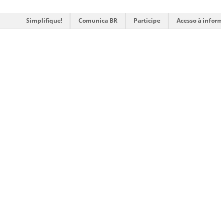
Simplifique!
Comunica BR
Participe
Acesso à infor