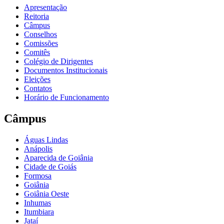
Apresentação
Reitoria
Câmpus
Conselhos
Comissões
Comitês
Colégio de Dirigentes
Documentos Institucionais
Eleições
Contatos
Horário de Funcionamento
Câmpus
Águas Lindas
Anápolis
Aparecida de Goiânia
Cidade de Goiás
Formosa
Goiânia
Goiânia Oeste
Inhumas
Itumbiara
Jataí