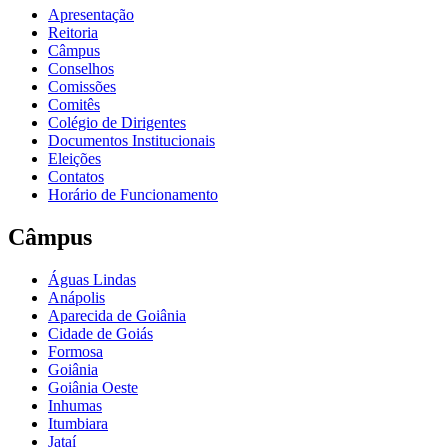
Apresentação
Reitoria
Câmpus
Conselhos
Comissões
Comitês
Colégio de Dirigentes
Documentos Institucionais
Eleições
Contatos
Horário de Funcionamento
Câmpus
Águas Lindas
Anápolis
Aparecida de Goiânia
Cidade de Goiás
Formosa
Goiânia
Goiânia Oeste
Inhumas
Itumbiara
Jataí