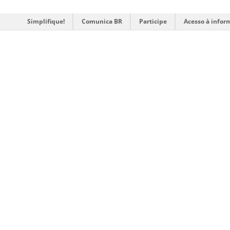
Simplifique!
Comunica BR
Participe
Acesso à infor