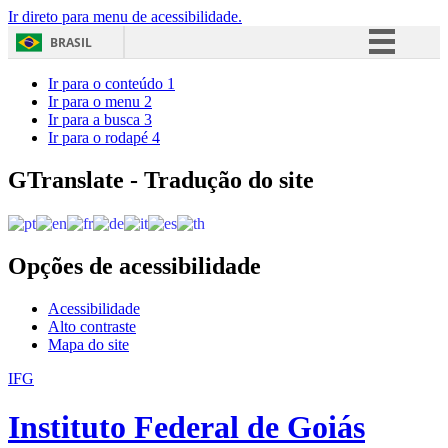
Ir direto para menu de acessibilidade.
BRASIL
Simplifique!
Ir para o conteúdo
1
Ir para o menu
2
Comunica BR
Ir para a busca
3
Ir para o rodapé
4
Participe
Acesso à informação
GTranslate - Tradução do site
Legislação
Canais
Opções de acessibilidade
Acessibilidade
Alto contraste
Mapa do site
IFG
Instituto Federal de Goiás