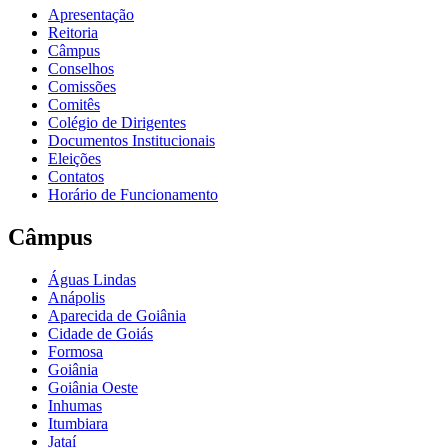
Apresentação
Reitoria
Câmpus
Conselhos
Comissões
Comitês
Colégio de Dirigentes
Documentos Institucionais
Eleições
Contatos
Horário de Funcionamento
Câmpus
Águas Lindas
Anápolis
Aparecida de Goiânia
Cidade de Goiás
Formosa
Goiânia
Goiânia Oeste
Inhumas
Itumbiara
Jataí