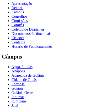
Apresentação
Reitoria
Câmpus
Conselhos
Comissões
Comitês
Colégio de Dirigentes
Documentos Institucionais
Eleições
Contatos
Horário de Funcionamento
Câmpus
Águas Lindas
Anápolis
Aparecida de Goiânia
Cidade de Goiás
Formosa
Goiânia
Goiânia Oeste
Inhumas
Itumbiara
Jataí