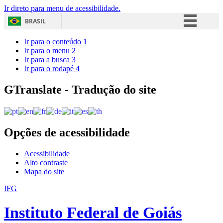
Ir direto para menu de acessibilidade.
BRASIL
Simplifique!
Ir para o conteúdo
1
Ir para o menu
2
Comunica BR
Ir para a busca
3
Ir para o rodapé
4
Participe
Acesso à informação
GTranslate - Tradução do site
Legislação
Canais
Opções de acessibilidade
Acessibilidade
Alto contraste
Mapa do site
IFG
Instituto Federal de Goiás