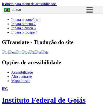
Ir direto para menu de acessibilidade.
BRASIL
Simplifique!
Ir para o conteúdo
1
Ir para o menu
2
Comunica BR
Ir para a busca
3
Ir para o rodapé
4
Participe
Acesso à informação
GTranslate - Tradução do site
Legislação
Canais
Opções de acessibilidade
Acessibilidade
Alto contraste
Mapa do site
IFG
Instituto Federal de Goiás