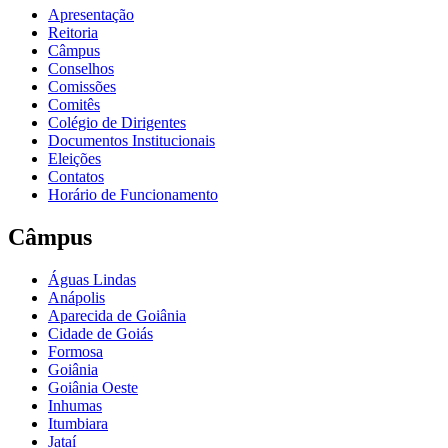
Apresentação
Reitoria
Câmpus
Conselhos
Comissões
Comitês
Colégio de Dirigentes
Documentos Institucionais
Eleições
Contatos
Horário de Funcionamento
Câmpus
Águas Lindas
Anápolis
Aparecida de Goiânia
Cidade de Goiás
Formosa
Goiânia
Goiânia Oeste
Inhumas
Itumbiara
Jataí