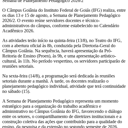
Semana de Planejamento Pedagógico 2026/2
O Câmpus Goiânia do Instituto Federal de Goiás (IFG) realiza, entre
os dias 13 e 15 de agosto, a Semana de Planejamento Pedagógico
2026/2. O evento reúne servidores docentes e técnico-
administrativos do câmpus, conforme estabelecido no Calendário
Acadêmico 2026.
As atividades terão início na quinta-feira (13/8), no Teatro do IFG,
com a abertura oficial às 8h, conduzida pela Diretoria-Geral do
Câmpus Goiânia. Na sequência, haverá apresentação da Pró-
Reitoria de Ensino (Proen), às 9h, e uma apresentação artístico-
cultural, às 11h. No período vespertino, os servidores participarão de
reuniões setoriais.
Na sexta-feira (14/8), a programação será dedicada às reuniões
setoriais durante a manhã. À tarde, os docentes realizarão o
planejamento pedagógico individual, atividade que terá continuidade
no sábado (15).
A Semana de Planejamento Pedagógico representa um momento
estratégico para a organização do trabalho acadêmico e
administrativo no Câmpus Goiânia do IFG, favorecendo o diálogo
entre os setores, o compartilhamento de diretrizes institucionais e a
construção coletiva das ações que contribuirão para a qualidade do
ensino, da pesquisa e da extensão no segundo semestre de 2026.