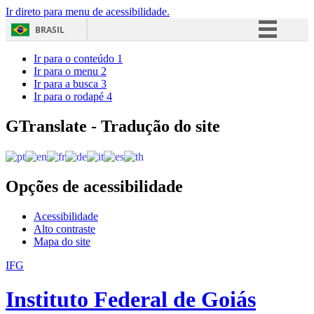
Ir direto para menu de acessibilidade.
BRASIL
Simplifique!
Ir para o conteúdo
1
Ir para o menu
2
Comunica BR
Ir para a busca
3
Ir para o rodapé
4
Participe
Acesso à informação
GTranslate - Tradução do site
Legislação
Canais
Opções de acessibilidade
Acessibilidade
Alto contraste
Mapa do site
IFG
Instituto Federal de Goiás