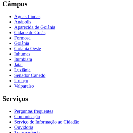
Câmpus
Águas Lindas
Anápolis
Aparecida de Goiânia
Cidade de Goiás
Formosa
Goiânia
Goiânia Oeste
Inhumas
Itumbiara
Jataí
Luziânia
Senador Canedo
Uruaçu
Valparaíso
Serviços
Perguntas frequentes
Comunicação
Serviço de Informação ao Cidadão
Ouvidoria
Transparência