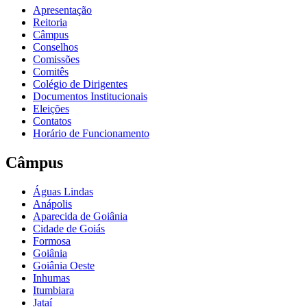
Apresentação
Reitoria
Câmpus
Conselhos
Comissões
Comitês
Colégio de Dirigentes
Documentos Institucionais
Eleições
Contatos
Horário de Funcionamento
Câmpus
Águas Lindas
Anápolis
Aparecida de Goiânia
Cidade de Goiás
Formosa
Goiânia
Goiânia Oeste
Inhumas
Itumbiara
Jataí