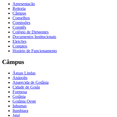
Apresentação
Reitoria
Câmpus
Conselhos
Comissões
Comitês
Colégio de Dirigentes
Documentos Institucionais
Eleições
Contatos
Horário de Funcionamento
Câmpus
Águas Lindas
Anápolis
Aparecida de Goiânia
Cidade de Goiás
Formosa
Goiânia
Goiânia Oeste
Inhumas
Itumbiara
Jataí