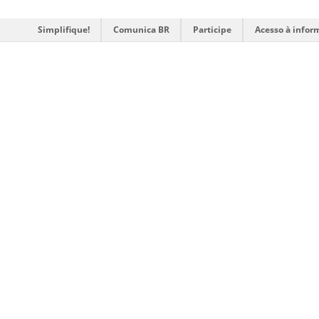
Simplifique!
Comunica BR
Participe
Acesso à infor