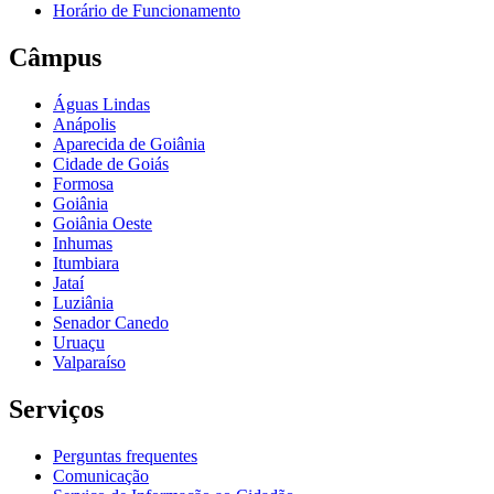
Horário de Funcionamento
Câmpus
Águas Lindas
Anápolis
Aparecida de Goiânia
Cidade de Goiás
Formosa
Goiânia
Goiânia Oeste
Inhumas
Itumbiara
Jataí
Luziânia
Senador Canedo
Uruaçu
Valparaíso
Serviços
Perguntas frequentes
Comunicação