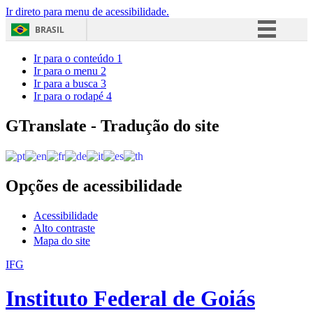
Ir direto para menu de acessibilidade.
BRASIL
Simplifique!
Ir para o conteúdo
1
Ir para o menu
2
Comunica BR
Ir para a busca
3
Ir para o rodapé
4
Participe
Acesso à informação
GTranslate - Tradução do site
Legislação
Canais
Opções de acessibilidade
Acessibilidade
Alto contraste
Mapa do site
IFG
Instituto Federal de Goiás