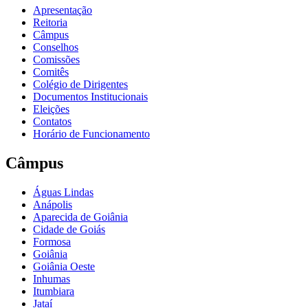
Apresentação
Reitoria
Câmpus
Conselhos
Comissões
Comitês
Colégio de Dirigentes
Documentos Institucionais
Eleições
Contatos
Horário de Funcionamento
Câmpus
Águas Lindas
Anápolis
Aparecida de Goiânia
Cidade de Goiás
Formosa
Goiânia
Goiânia Oeste
Inhumas
Itumbiara
Jataí