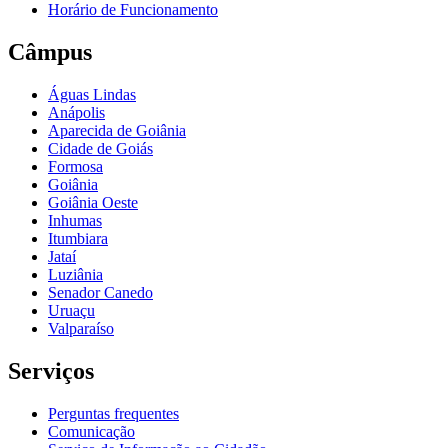
Horário de Funcionamento
Câmpus
Águas Lindas
Anápolis
Aparecida de Goiânia
Cidade de Goiás
Formosa
Goiânia
Goiânia Oeste
Inhumas
Itumbiara
Jataí
Luziânia
Senador Canedo
Uruaçu
Valparaíso
Serviços
Perguntas frequentes
Comunicação