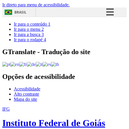
Ir direto para menu de acessibilidade.
BRASIL
Simplifique!
Ir para o conteúdo
1
Ir para o menu
2
Comunica BR
Ir para a busca
3
Ir para o rodapé
4
Participe
Acesso à informação
GTranslate - Tradução do site
Legislação
Canais
Opções de acessibilidade
Acessibilidade
Alto contraste
Mapa do site
IFG
Instituto Federal de Goiás