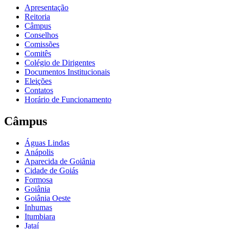
Apresentação
Reitoria
Câmpus
Conselhos
Comissões
Comitês
Colégio de Dirigentes
Documentos Institucionais
Eleições
Contatos
Horário de Funcionamento
Câmpus
Águas Lindas
Anápolis
Aparecida de Goiânia
Cidade de Goiás
Formosa
Goiânia
Goiânia Oeste
Inhumas
Itumbiara
Jataí