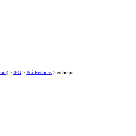
com)
>
IFG
>
Pró-Reitorias
>
embrapii