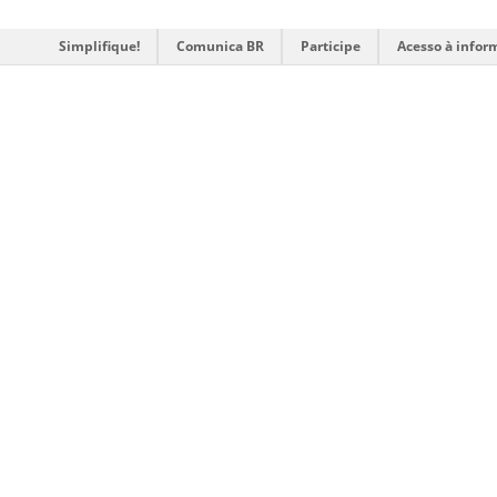
Simplifique!
Comunica BR
Participe
Acesso à infor