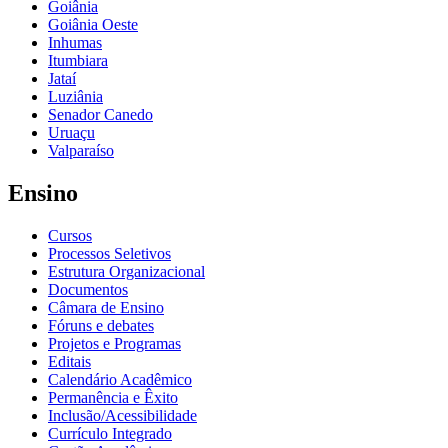
Goiânia
Goiânia Oeste
Inhumas
Itumbiara
Jataí
Luziânia
Senador Canedo
Uruaçu
Valparaíso
Ensino
Cursos
Processos Seletivos
Estrutura Organizacional
Documentos
Câmara de Ensino
Fóruns e debates
Projetos e Programas
Editais
Calendário Acadêmico
Permanência e Êxito
Inclusão/Acessibilidade
Currículo Integrado