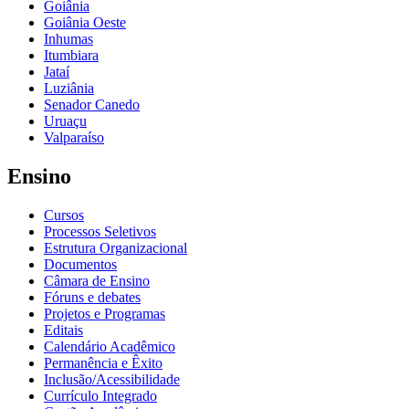
Goiânia
Goiânia Oeste
Inhumas
Itumbiara
Jataí
Luziânia
Senador Canedo
Uruaçu
Valparaíso
Ensino
Cursos
Processos Seletivos
Estrutura Organizacional
Documentos
Câmara de Ensino
Fóruns e debates
Projetos e Programas
Editais
Calendário Acadêmico
Permanência e Êxito
Inclusão/Acessibilidade
Currículo Integrado