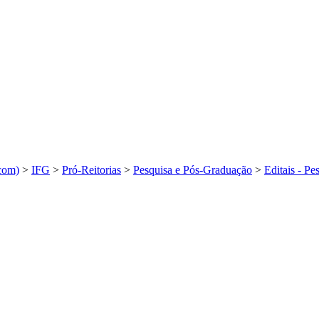
com)
>
IFG
>
Pró-Reitorias
>
Pesquisa e Pós-Graduação
>
Editais - P