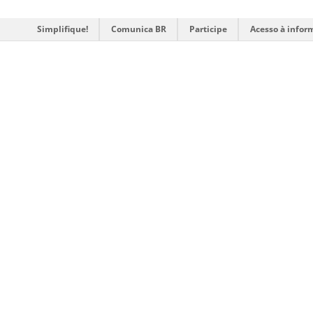
Simplifique!
Comunica BR
Participe
Acesso à infor