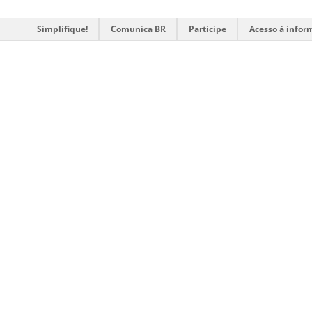
Simplifique!
Comunica BR
Participe
Acesso à infor