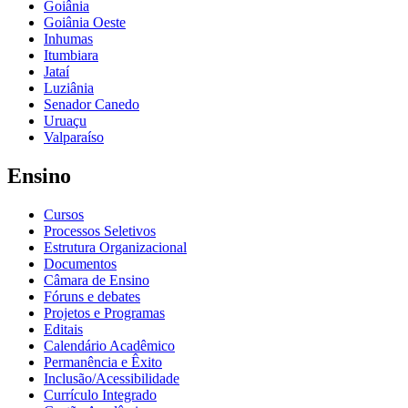
Goiânia
Goiânia Oeste
Inhumas
Itumbiara
Jataí
Luziânia
Senador Canedo
Uruaçu
Valparaíso
Ensino
Cursos
Processos Seletivos
Estrutura Organizacional
Documentos
Câmara de Ensino
Fóruns e debates
Projetos e Programas
Editais
Calendário Acadêmico
Permanência e Êxito
Inclusão/Acessibilidade
Currículo Integrado