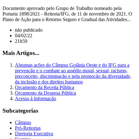
Documento aprovado pelo Grupo de Trabalho nomeado pela
Portaria 1898/2021 - Reitoria/IFG, de 11 de novembro de 2021. O
Plano de Ação para o Retorno Seguro e Gradual das Atividades...
não publicado
04/02/22
21h59
Mais Artigos...
Algumas ações do Câmpus Goiânia Oeste e do IFG para a
prevenção e o combate ao assédio moral, sexual, racismo,
preconceito, discriminação e pela promoção da diversidade,
da inclusão e dos direitos humanos
Orçamento da Receita Pública
Orçamento da Despesa Pública
Acesso à Informação
Subcategorias
Câmpus
Pró-Reitorias
Diretoria Executiva