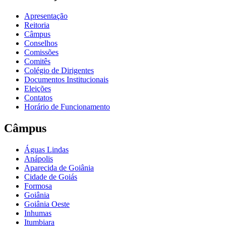
Apresentação
Reitoria
Câmpus
Conselhos
Comissões
Comitês
Colégio de Dirigentes
Documentos Institucionais
Eleições
Contatos
Horário de Funcionamento
Câmpus
Águas Lindas
Anápolis
Aparecida de Goiânia
Cidade de Goiás
Formosa
Goiânia
Goiânia Oeste
Inhumas
Itumbiara