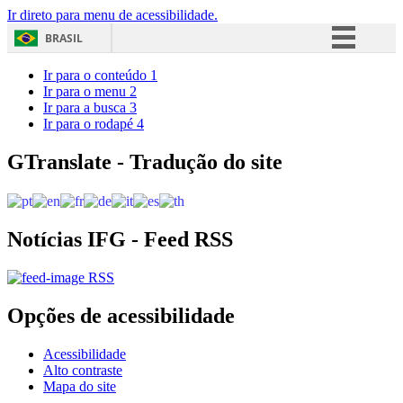
Ir direto para menu de acessibilidade.
BRASIL
Simplifique!
Ir para o conteúdo
1
Ir para o menu
2
Comunica BR
Ir para a busca
3
Ir para o rodapé
4
Participe
Acesso à informação
GTranslate - Tradução do site
Legislação
Canais
Notícias IFG - Feed RSS
RSS
Opções de acessibilidade
Acessibilidade
Alto contraste
Mapa do site