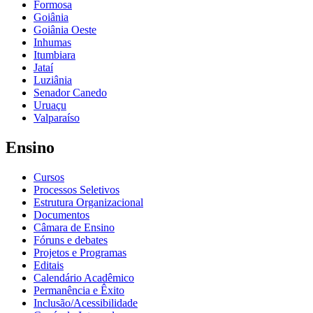
Formosa
Goiânia
Goiânia Oeste
Inhumas
Itumbiara
Jataí
Luziânia
Senador Canedo
Uruaçu
Valparaíso
Ensino
Cursos
Processos Seletivos
Estrutura Organizacional
Documentos
Câmara de Ensino
Fóruns e debates
Projetos e Programas
Editais
Calendário Acadêmico
Permanência e Êxito
Inclusão/Acessibilidade