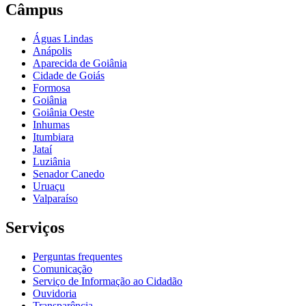
Câmpus
Águas Lindas
Anápolis
Aparecida de Goiânia
Cidade de Goiás
Formosa
Goiânia
Goiânia Oeste
Inhumas
Itumbiara
Jataí
Luziânia
Senador Canedo
Uruaçu
Valparaíso
Serviços
Perguntas frequentes
Comunicação
Serviço de Informação ao Cidadão
Ouvidoria
Transparência