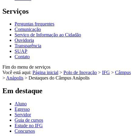
Serviços
Perguntas frequentes
Comunicação
Serviço de Informação ao Cidadão
Ouvidoria
Transparência
SUAP
Contato
Fim do menu de serviços
Você está aqui:
Página inicial
>
Polo de Inovação
>
IFG
>
Câmpus
>
Anápolis
>
Destaques do Câmpus Anápolis
Em destaque
Aluno
Egresso
Servidor
Guia de cursos
Estude no IFG
Concursos