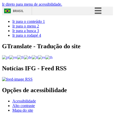
Ir direto para menu de acessibilidade.
BRASIL
Simplifique!
Ir para o conteúdo
1
Ir para o menu
2
Comunica BR
Ir para a busca
3
Ir para o rodapé
4
Participe
Acesso à informação
GTranslate - Tradução do site
Legislação
Canais
Notícias IFG - Feed RSS
RSS
Opções de acessibilidade
Acessibilidade
Alto contraste
Mapa do site