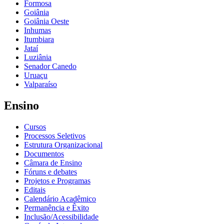
Formosa
Goiânia
Goiânia Oeste
Inhumas
Itumbiara
Jataí
Luziânia
Senador Canedo
Uruaçu
Valparaíso
Ensino
Cursos
Processos Seletivos
Estrutura Organizacional
Documentos
Câmara de Ensino
Fóruns e debates
Projetos e Programas
Editais
Calendário Acadêmico
Permanência e Êxito
Inclusão/Acessibilidade