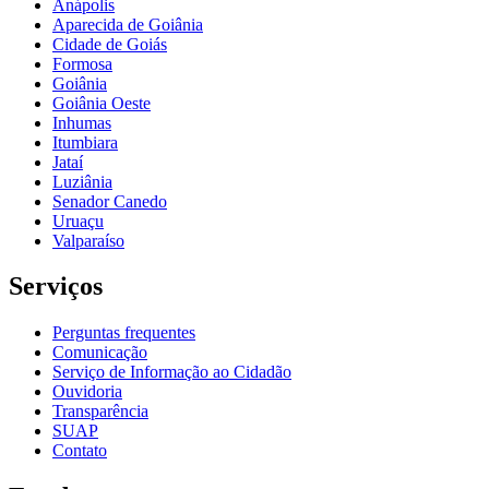
Anápolis
Aparecida de Goiânia
Cidade de Goiás
Formosa
Goiânia
Goiânia Oeste
Inhumas
Itumbiara
Jataí
Luziânia
Senador Canedo
Uruaçu
Valparaíso
Serviços
Perguntas frequentes
Comunicação
Serviço de Informação ao Cidadão
Ouvidoria
Transparência
SUAP
Contato