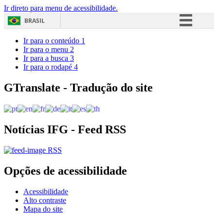
Ir direto para menu de acessibilidade.
BRASIL
Simplifique!
Ir para o conteúdo
1
Ir para o menu
2
Comunica BR
Ir para a busca
3
Ir para o rodapé
4
Participe
Acesso à informação
GTranslate - Tradução do site
Legislação
Canais
Notícias IFG - Feed RSS
RSS
Opções de acessibilidade
Acessibilidade
Alto contraste
Mapa do site