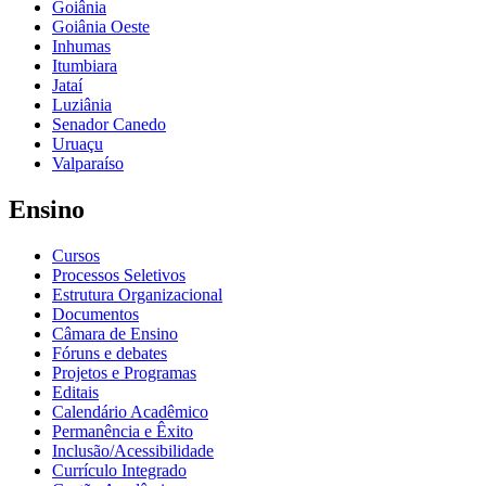
Goiânia
Goiânia Oeste
Inhumas
Itumbiara
Jataí
Luziânia
Senador Canedo
Uruaçu
Valparaíso
Ensino
Cursos
Processos Seletivos
Estrutura Organizacional
Documentos
Câmara de Ensino
Fóruns e debates
Projetos e Programas
Editais
Calendário Acadêmico
Permanência e Êxito
Inclusão/Acessibilidade
Currículo Integrado