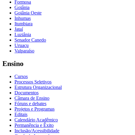
Formosa
Goiânia
Goiânia Oeste
Inhumas
Itumbiara
Jataí
Luziânia
Senador Canedo
Uruaçu
Valparaíso
Ensino
Cursos
Processos Seletivos
Estrutura Organizacional
Documentos
Câmara de Ensino
Fóruns e debates
Projetos e Programas
Editais
Calendário Acadêmico
Permanência e Êxito
Inclusão/Acessibilidade