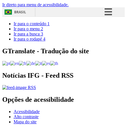
Ir direto para menu de acessibilidade.
BRASIL
Simplifique!
Ir para o conteúdo
1
Ir para o menu
2
Comunica BR
Ir para a busca
3
Ir para o rodapé
4
Participe
Acesso à informação
GTranslate - Tradução do site
Legislação
Canais
Notícias IFG - Feed RSS
RSS
Opções de acessibilidade
Acessibilidade
Alto contraste
Mapa do site