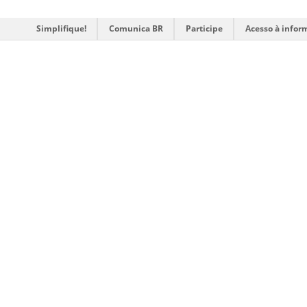
Simplifique!
Comunica BR
Participe
Acesso à infor