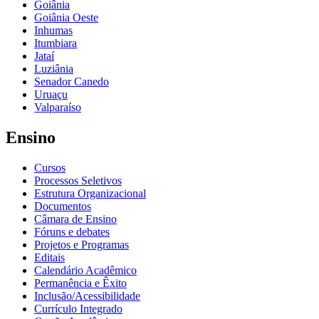
Goiânia
Goiânia Oeste
Inhumas
Itumbiara
Jataí
Luziânia
Senador Canedo
Uruaçu
Valparaíso
Ensino
Cursos
Processos Seletivos
Estrutura Organizacional
Documentos
Câmara de Ensino
Fóruns e debates
Projetos e Programas
Editais
Calendário Acadêmico
Permanência e Êxito
Inclusão/Acessibilidade
Currículo Integrado