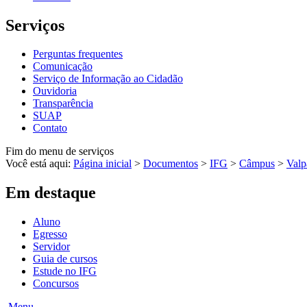
Serviços
Perguntas frequentes
Comunicação
Serviço de Informação ao Cidadão
Ouvidoria
Transparência
SUAP
Contato
Fim do menu de serviços
Você está aqui:
Página inicial
>
Documentos
>
IFG
>
Câmpus
>
Valp
Em destaque
Aluno
Egresso
Servidor
Guia de cursos
Estude no IFG
Concursos
Menu