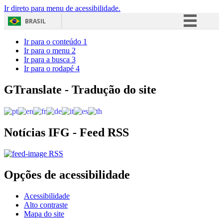
Ir direto para menu de acessibilidade.
BRASIL
Simplifique!
Ir para o conteúdo
1
Ir para o menu
2
Comunica BR
Ir para a busca
3
Ir para o rodapé
4
Participe
Acesso à informação
GTranslate - Tradução do site
Legislação
Canais
Notícias IFG - Feed RSS
RSS
Opções de acessibilidade
Acessibilidade
Alto contraste
Mapa do site