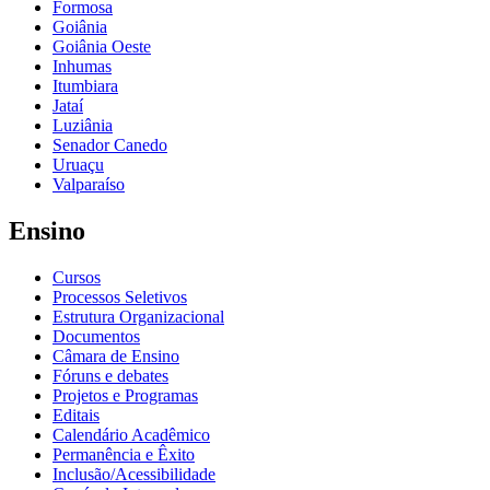
Formosa
Goiânia
Goiânia Oeste
Inhumas
Itumbiara
Jataí
Luziânia
Senador Canedo
Uruaçu
Valparaíso
Ensino
Cursos
Processos Seletivos
Estrutura Organizacional
Documentos
Câmara de Ensino
Fóruns e debates
Projetos e Programas
Editais
Calendário Acadêmico
Permanência e Êxito
Inclusão/Acessibilidade