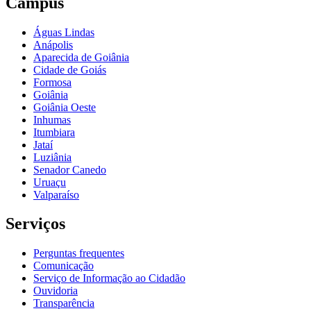
Câmpus
Águas Lindas
Anápolis
Aparecida de Goiânia
Cidade de Goiás
Formosa
Goiânia
Goiânia Oeste
Inhumas
Itumbiara
Jataí
Luziânia
Senador Canedo
Uruaçu
Valparaíso
Serviços
Perguntas frequentes
Comunicação
Serviço de Informação ao Cidadão
Ouvidoria
Transparência