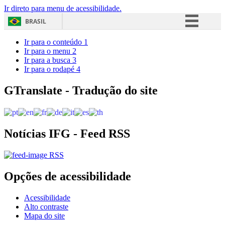
Ir direto para menu de acessibilidade.
BRASIL
Simplifique!
Ir para o conteúdo
1
Ir para o menu
2
Comunica BR
Ir para a busca
3
Ir para o rodapé
4
Participe
Acesso à informação
GTranslate - Tradução do site
Legislação
Canais
Notícias IFG - Feed RSS
RSS
Opções de acessibilidade
Acessibilidade
Alto contraste
Mapa do site