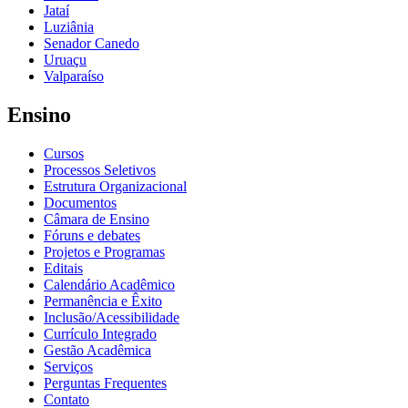
Jataí
Luziânia
Senador Canedo
Uruaçu
Valparaíso
Ensino
Cursos
Processos Seletivos
Estrutura Organizacional
Documentos
Câmara de Ensino
Fóruns e debates
Projetos e Programas
Editais
Calendário Acadêmico
Permanência e Êxito
Inclusão/Acessibilidade
Currículo Integrado
Gestão Acadêmica
Serviços
Perguntas Frequentes
Contato