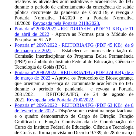
relativos às atividades administrativas e acadêmicas do IFG
durante o período de enfrentamento da emergência de saúde
pública decorrente da pandemia de Covid-19, e revoga a
Portaria Normativa 14/2020 e a Portaria Normativa
18/2020.
Revogada pela Portaria 2118/2023.
Portaria nº 2098/2022 - REITORIA/IFG (PDF 71 KB), de 11
de abril de 2022
- Aprova as Normas para o Módulo de
Pesquisa no SUAP.
Portaria nº 2097/2022 - REITORIA/IFG (PDF 45 KB), de 9
de março de 2022
-
Estabelece as normas de criação da
Comissão Interdisciplinar do Programa Bolsa Permanência
(PBP) no âmbito do Instituto Federal de Educação, Ciência e
Tecnologia de Goiás (IFG).
Portaria nº 2096/2022 - REITORIA/IFG (PDF 374 KB), de 3
de março de 2022
- Aprova os Protocolos de Biossegurança
que orientam a presença da comunidade acadêmica no IFG
durante o período de pandemia e revoga a Portaria
2081/2021 - REITORIA/IFG, de 24 de agosto de
2021.
Revogada pela Portaria 2100/2022.
Portaria nº 2095/2022 - REITORIA/IFG (PDF 63 KB), de 8
de fevereiro de 2022
- Dispõe sobre a estrutura organizacional
e o quadro demonstrativo de Cargo de Direção, Função
Gratificada e Função Comissionada de Coordenação de
Curso do Instituto Federal de Educação, Ciência e Tecnologia
de Goiás na forma prevista no Decreto 9.739, de 28 de março