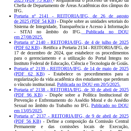
2025 (PDF 75 KB)
- Regulamenta o processo de eleição da
Chefia de Departamento de Áreas Acadêmicas dos câmpus do
IFG.
Portaria nº 2141 - REITORIA/IFG, de 26 de agosto
de 2025 (PDF 54 KB)
- Dispõe sobre as unidades setoriais do
Sistema de Integridade, Transparência e Acesso à Informação
- SITAI no âmbito do IFG.
Publicada no DOU
em 27/08/2025.
Portaria nº 2140 - REITORIA/IFG, de 4 de julho de 2025
(PDF 62 KB)
- Retifica a Portaria 2134 - REITORIA/IFG, de
17 de dezembro de 2024, que estabelece os procedimentos
para o gerenciamento e a utilização do Portal Integra no
Instituto Federal de Educação, Ciência e Tecnologia de Goiás.
Portaria nº 2139 - REITORIA/IFG, de 14 de maio de 2025
(PDF 62 KB)
- Estabelece os procedimentos para a
regularização da vida acadêmica dos estudantes que perderam
o vínculo institucional.
Publicada no DOU em 20/5/2025.
Portaria nº 2138 - REITORIA/IFG, de 30 de abril de 2025
(PDF 96 KB)
- Dispõe sobre a Política Institucional de
Prevenção e Enfrentamento do Assédio Moral e do Assédio
Sexual no âmbito do Trabalho no IFG.
Publicado no DOU
em 13/05/2025
.
Portaria n° 2137 - REITORIA/IFG, de 9 de abril de 2025
(PDF 56 KB)
- Define a composição da Comissão Central
Permanente e das comissões locais de Execução,