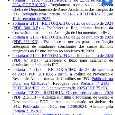
Portaria nº 2132 - REITORIA/IFG, de 22 de novembro de
2024 (PDF 210 KB
) - Regulamenta o processo de eleição da
Chefia de Departamento de Áreas Acadêmicas dos câmpus do
IFG.
Revogada pela Portaria nº 2142 - REITORIA/IFG, de
1º de setembro de 2025.
Portaria nº 2131 - REITORIA/IFG, de 23 de outubro de 2024
(PDF 360 KB)
- Estabelece o Regulamento Interno da
Comissão Permanente de Avaliação de Documentos do IFG.
Portaria nº 2130 - REITORIA/IFG, de 22 de outubro de 2024
(PDF 336 KB)
- Estabelece as normas para a certificação
antecipada de estudantes concluintes dos cursos técnicos
integrados ao Ensino Médio no ano letivo de 2024.
Portaria nº 2129 - REITORIA/IFG, de 10 de outubro de 2024
(PDF 67 KB)
- Estabelece o fluxo para tratamento de
denúncias no âmbito do IFG.
Portaria nº 2128 - REITORIA/IFG, de 27 de setembro
de 2024 (PDF 261 KB)
- Institui a Política de Prevenção e
Resolução Administrativa de Conflitos no IFG.
Publicada no
DOU em 02/10/2024.
Revogada pela
Portaria nº 2143 -
REITORIA/IFG, de 3 de novembro de 2025 (PDF 75 KB)
.
Portaria nº 2127 - REITORIA/IFG, de 9 de agosto de 2024
(PDF 215 KB) - Autoriza e institui o Programa de Gestão e
Desempenho - PGD, a ser implementado no âmbito do
IFG.
Publicada no DOU em 12/08/2024.
Alterada pela
Portaria 2135/2025
.