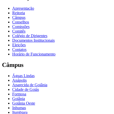
Apresentação
Reitoria
Câmpus
Conselhos
Comissões
Comitês
Colégio de Dirigentes
Documentos Institucionais
Eleições
Contatos
Horário de Funcionamento
Câmpus
Águas Lindas
Anápolis
Aparecida de Goiânia
Cidade de Goiás
Formosa
Goiânia
Goiânia Oeste
Inhumas
Itumbiara