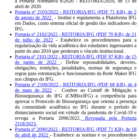
a Portaria Normativa 6/2020 - REITORIA/2020, de 15 de
abril de 2020.
Portaria nº 2103/2022 - REITORIA/IFG (PDF 71 KB), de 2
de agosto de 2022
- Institui e regulamenta a Plataforma IFG
em Dados, como sistema oficial de gestão dos indicadores do
IFG.
Portaria nº 2102/2022 - REITORIA/IFG (PDF 70 KB), de 21
de julho de 2022
- Estabelece os procedimentos para a
regularização da vida acadêmica dos estudantes ingressantes a
partir do ano 2010 que perderam o vínculo institucional.
Portaria nº 2101/2022 - REITORIA/IFG (PDF 97 KB), de 15
de junho de 2022
- Define reponsabilidades, deveres,
obrigações, restrições, penalidades, normas de segurança e
regras para estruturação e funcionamento da Rede Maker IFG
nos câmpus do IFG.
Portaria nº 2100/2022 - REITORIA/IFG (PDF 68 KB), de 4
de maio de 2022
- Confere ao Comitê de Mitigação e
Biossegurança do IFG (CMBio/IFG) a competência para
aprovar o Protocolo de Biossegurança que orienta a presença
da comunidade acadêmica no IFG durante o período de
distanciamento social em virtude da pandemia de Covid-19 e
revoga a Portaria 2096/2022.
Revogada pela Portaria
2118/2023.
Portaria nº 2099/2022 - REITORIA/IFG (PDF 71 KB), de 18
de abril de 2022
- Estabelece as normas e os procedimentos