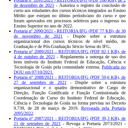
Portaria nº 2091/2021 - REITORIA/IFG (PDF 160 KB), de 2
de dezembro de 2021
- Autoriza o registro da conclusão de
curso aos estudantes dos cursos técnicos integrados ao Ensino
Médio que estejam no último período/ano do curso e que
foram aprovados em processos seletivos para o ingresso no
Ensino Superior no ano de 2022.
Portaria nº 2090/2021 - REITORIA/IFG (PDF 77 KB), de 30
de novembro de 2021
- Dispõe sobre a estrutura
organizacional dos cursos técnicos de nível médio, de
Graduação e de Pós-Graduação
Stricto Sensu
do IFG.
Portaria nº 2089/2021 - REITORIA/IFG (PDF 82,1 KB), de
4 de outubro de 2021
- Regulamenta a outorga de uso dos
bens imóveis do Instituto Federal de Educação, Ciência e
Tecnologia de Goiás pela comunidade externa.
Publicada no
DOU em 07/10/2021.
Portaria nº 2088/2021 - REITORIA/IFG (PDF 59,6 KB), de
27 de setembro de 2021
- Dispõe sobre a estrutura
organizacional e o quadro demonstrativo de Cargo de
Direção, Função Gratificada e Função Comissionada de
Coordenação de Curso do Instituto Federal de Educação,
Ciência e Tecnologia de Goiás na forma prevista no Decreto
9.739, de 28 de março de 2019.
Revogada pela Portaria
2095/2022
.
Portaria nº 2087/2021 - REITORIA/IFG (PDF 39,3 KB), de
21 de setembro de 2021
- Revoga a Portaria 2073/2021 -