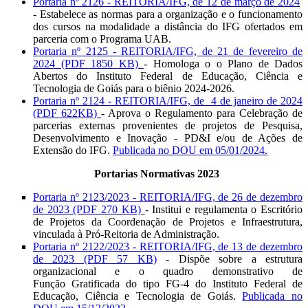
Portaria nº 2126 - REITORIA/IFG, de 12 de março de 2024
- Estabelece as normas para a organização e o funcionamento
dos cursos na modalidade a distância do IFG ofertados em
parceria com o Programa UAB.
Portaria nº 2125 - REITORIA/IFG, de 21 de fevereiro de
2024 (PDF 1850 KB)
- Homologa o o Plano de Dados
Abertos do Instituto Federal de Educação, Ciência e
Tecnologia de Goiás para o biênio 2024-2026.
Portaria nº 2124 - REITORIA/IFG, de 4 de janeiro de 2024
(PDF 622KB)
- Aprova o Regulamento para Celebração de
parcerias externas provenientes de projetos de Pesquisa,
Desenvolvimento e Inovação - PD&I e/ou de Ações de
Extensão do IFG.
Publicada no DOU em 05/01/2024.
Portarias Normativas 2023
Portaria nº 2123/2023 - REITORIA/IFG, de 26 de dezembro
de 2023 (PDF 270 KB)
- Institui e regulamenta o Escritório
de Projetos da Coordenação de Projetos e Infraestrutura,
vinculada à Pró-Reitoria de Administração.
Portaria nº 2122/2023 - REITORIA/IFG, de 13 de dezembro
de 2023 (PDF 57 KB)
- Dispõe sobre a estrutura
organizacional e o quadro demonstrativo de
Função Gratificada do tipo FG-4 do Instituto Federal de
Educação, Ciência e Tecnologia de Goiás.
Publicada no