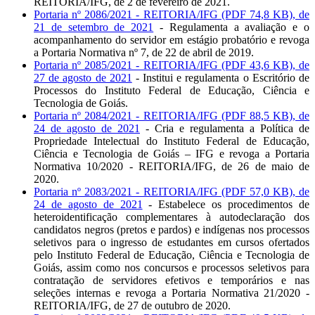
REITORIA/IFG, de 2 de fevereiro de 2021.
Portaria nº 2086/2021 - REITORIA/IFG (PDF 74,8 KB), de
21 de setembro de 2021
- Regulamenta a avaliação e o
acompanhamento do servidor em estágio probatório e revoga
a Portaria Normativa nº 7, de 22 de abril de 2019.
Portaria nº 2085/2021 - REITORIA/IFG (PDF 43,6 KB), de
27 de agosto de 2021
- Institui e regulamenta o Escritório de
Processos do Instituto Federal de Educação, Ciência e
Tecnologia de Goiás.
Portaria nº 2084/2021 - REITORIA/IFG (PDF 88,5 KB), de
24 de agosto de 2021
- Cria e regulamenta a Política de
Propriedade Intelectual do Instituto Federal de Educação,
Ciência e Tecnologia de Goiás – IFG e revoga a Portaria
Normativa 10/2020 - REITORIA/IFG, de 26 de maio de
2020.
Portaria nº 2083/2021 - REITORIA/IFG (PDF 57,0 KB), de
24 de agosto de 2021
- Estabelece os procedimentos de
heteroidentificação complementares à autodeclaração dos
candidatos negros (pretos e pardos) e indígenas nos processos
seletivos para o ingresso de estudantes em cursos ofertados
pelo Instituto Federal de Educação, Ciência e Tecnologia de
Goiás, assim como nos concursos e processos seletivos para
contratação de servidores efetivos e temporários e nas
seleções internas e revoga a Portaria Normativa 21/2020 -
REITORIA/IFG, de 27 de outubro de 2020.