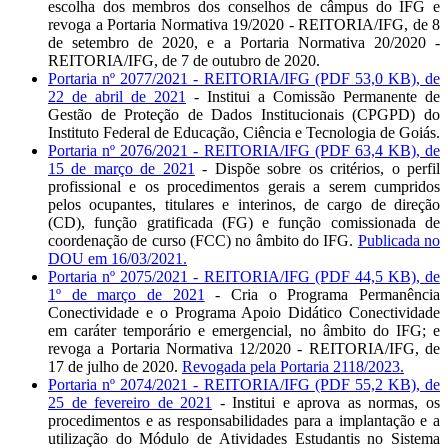
escolha dos membros dos conselhos de câmpus do IFG e
revoga a Portaria Normativa 19/2020 - REITORIA/IFG, de 8
de setembro de 2020, e a Portaria Normativa 20/2020 -
REITORIA/IFG, de 7 de outubro de 2020.
Portaria nº 2077/2021 - REITORIA/IFG (PDF 53,0 KB), de
22 de abril de 2021
- Institui a Comissão Permanente de
Gestão de Proteção de Dados Institucionais (CPGPD) do
Instituto Federal de Educação, Ciência e Tecnologia de Goiás.
Portaria nº 2076/2021 - REITORIA/IFG (PDF 63,4 KB), de
15 de março de 2021
- Dispõe sobre os critérios, o perfil
profissional e os procedimentos gerais a serem cumpridos
pelos ocupantes, titulares e interinos, de cargo de direção
(CD), função gratificada (FG) e função comissionada de
coordenação de curso (FCC) no âmbito do IFG.
Publicada no
DOU em 16/03/2021.
Portaria nº 2075/2021 - REITORIA/IFG (PDF 44,5 KB), de
1º de março de 2021
- Cria o Programa Permanência
Conectividade e o Programa Apoio Didático Conectividade
em caráter temporário e emergencial, no âmbito do IFG; e
revoga a Portaria Normativa 12/2020 - REITORIA/IFG, de
17 de julho de 2020.
Revogada pela Portaria 2118/2023.
Portaria nº 2074/2021 - REITORIA/IFG (PDF 55,2 KB), de
25 de fevereiro de 2021
- Institui e aprova as normas, os
procedimentos e as responsabilidades para a implantação e a
utilização do Módulo de Atividades Estudantis no Sistema