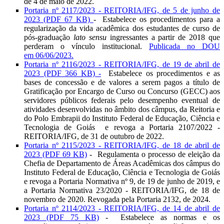
de 4 de maio de 2022.
Portaria nº 2117/2023 - REITORIA/IFG, de 5 de junho de
2023 (PDF 67 KB)
-
Estabelece os procedimentos para a
regularização da vida acadêmica dos estudantes de curso de
pós-graduação
lato sensu
ingressantes a partir de 2018 que
perderam o vínculo institucional.
Publicada no DOU
em 06/06/2023.
Portaria nº 2116/2023 - REITORIA/IFG, de 19 de abril de
2023 (PDF 366 KB) -
Estabelece os procedimentos e as
bases de concessão e de valores a serem pagos a título de
Gratificação por Encargo de Curso ou Concurso (GECC) aos
servidores públicos federais pelo desempenho eventual de
atividades desenvolvidas no âmbito dos câmpus, da Reitoria e
do Polo Embrapii do Instituto Federal de Educação, Ciência e
Tecnologia de Goiás
e revoga a Portaria 2107/2022 -
REITORIA/IFG, de 31 de outubro de 2022.
Portaria nº 2115/2023 - REITORIA/IFG, de 18 de abril de
2023 (PDF 69 KB)
-
Regulamenta o processo de eleição da
Chefia de Departamento de Áreas Acadêmicas dos câmpus do
Instituto Federal de Educação, Ciência e Tecnologia de Goiás
e revoga a Portaria Normativa nº 9, de 19 de junho de 2019, e
a Portaria Normativa 23/2020 - REITORIA/IFG, de 18 de
novembro de 2020. Revogada pela Portaria 2132, de 2024.
Portaria nº 2114/2023 - REITORIA/IFG, de 14 de abril de
2023 (PDF 75 KB)
-
Estabelece as normas e os