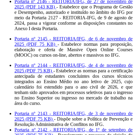
Portaria nº 2146 - REITORIA/IFG, de 27 de novembro de
2025 (PDF 143 KB)
- Estabelece que o Programa de Gestão
e Desempenho, autorizado e instituído no âmbito do IFG por
meio da Portaria 2127 - REITORIA-IFG, de 9 de agosto de
2024, passa a vigorar conforme as disposições constantes no
Anexo I desta Portaria.
Portaria nº 2145 - REITORIA/IFG, de 6 de novembro de
2025 (PDF 75 KB)
- Estabelece normas para proposição,
elaboração e oferta de Massive Open Online Courses
(MOOC) ou cursos on-line, abertos e massivos no IFG.
Portaria nº 2144 - REITORIA/IFG, de 4 de novembro de
2025 (PDF 75 KB)
- Estabelece as normas para a certificação
antecipada de estudantes concluintes dos cursos técnicos
integrados ao Ensino Médio no ano letivo de 2025, cujo
calendário foi estendido para o ano civil de 2026, e que
tenham sido aprovados em processos seletivos para o ingresso
no Ensino Superior ou ingresso no mercado de trabalho na
área do curso.
Portaria nº 2143 - REITORIA/IFG, de 3 de novembro de
2025 (PDF 75 KB)
- Dispõe sobre a Política de Prevenção e
Resolução Administrativa de Conflitos no IFG.
Portaria nº 2142 - REITORIA/IFG, de 1º de setembro de