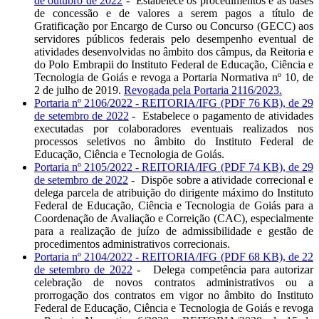
de outubro de 2022
- Estabelece os procedimentos e as bases
de concessão e de valores a serem pagos a título de
Gratificação por Encargo de Curso ou Concurso (GECC) aos
servidores públicos federais pelo desempenho eventual de
atividades desenvolvidas no âmbito dos câmpus, da Reitoria e
do Polo Embrapii do Instituto Federal de Educação, Ciência e
Tecnologia de Goiás e revoga a Portaria Normativa nº 10, de
2 de julho de 2019.
Revogada pela Portaria 2116/2023.
Portaria nº 2106/2022 - REITORIA/IFG (PDF 76 KB), de 29
de setembro de 2022
-
Estabelece o pagamento de atividades
executadas por colaboradores eventuais realizados nos
processos seletivos no âmbito do Instituto Federal de
Educação, Ciência e Tecnologia de Goiás.
Portaria nº 2105/2022 - REITORIA/IFG (PDF 74 KB), de 29
de setembro de 2022
- Dispõe sobre a atividade correcional e
delega parcela de atribuição do dirigente máximo do Instituto
Federal de Educação, Ciência e Tecnologia de Goiás para a
Coordenação de Avaliação e Correição (CAC), especialmente
para a realização de juízo de admissibilidade e gestão de
procedimentos administrativos correcionais.
Portaria nº 2104/2022 - REITORIA/IFG (PDF 68 KB), de 22
de setembro de 2022
-
Delega competência para autorizar
celebração de novos contratos administrativos ou a
prorrogação dos contratos em vigor no âmbito do Instituto
Federal de Educação, Ciência e Tecnologia de Goiás e revoga