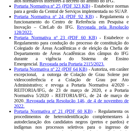
atos normativos inferiores a decreto do âmbito do IFG.
Portaria Normativa nº 25 (PDF 323 KB)
- Estabelece normas
para a gestão da Central de Serviços implementada no SUAP.
Portaria Normativa nº 24 (PDF 92 KB)
- Regulamenta o
funcionamento do Centro de Referência em Pesquisa e
Inovação – CiteLab do IFG.
Revogada pela Resolução
128/2022.
Portaria Normativa nº 23 (PDF 60 KB)
- Estabelece o
Regulamento para condução do processo de constituição do
Colegiado de Áreas Acadêmicas e de eleição da Chefia de
Departamento de Áreas Acadêmicas dos câmpus do lFG
durante a vigência do Sistema de Ensino
Emergencial.
Revogada pela Portaria 2115/2023.
Portaria Normativa nº 22 (PDF 64 KB)
- Autoriza, em caráter
excepcional, a outorga de Colação de Grau Solene por
videoconferência e a Colação de Grau por Ato
Administrativo; e revoga a Portaria Normativa 4/2020 -
REITORIA/IFG, de 23 de março de 2020, e a Portaria
Normativa 5/2020 - REITORIA/IFG, de 24 de março de
2020.
Revogada pela Resolução 146, de 4 de novembro de
2022.
Portaria Normativa nº 21 (PDF 60 KB)
- Regulamenta os
procedimentos de heteroidentificação complementares à
autodeclaração dos candidatos negros (pretos e pardos) e
indígenas nos processos seletivos para o ingresso de