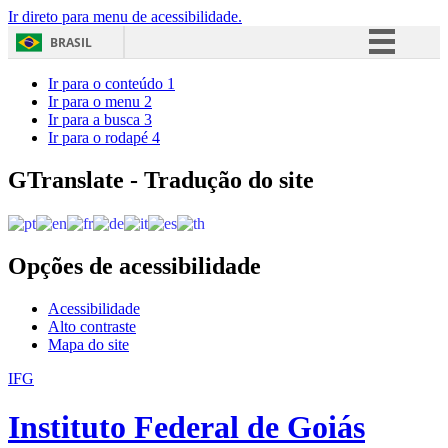
Ir direto para menu de acessibilidade.
BRASIL
Simplifique!
Ir para o conteúdo
1
Ir para o menu
2
Comunica BR
Ir para a busca
3
Ir para o rodapé
4
Participe
Acesso à informação
GTranslate - Tradução do site
Legislação
Canais
Opções de acessibilidade
Acessibilidade
Alto contraste
Mapa do site
IFG
Instituto Federal de Goiás