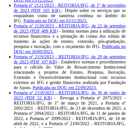
DOU em
15/12/2023.
Portaria nº 2121/2023 - REITORIA/IFG, de 1º de novembro
de 2023 (PDF 165 KB)
- Dispõe sobre os serviços que se
enquadram como de natureza contínua no âmbito do
IFG.
Publicada no DOU em 03/11/2023.
Portaria nº 2120/2023 - REITORIA/IFG, de 22 de setembro
de 2023 (PDF 409 KB)
- Institui normas para a utilização de
recursos financeiros e a prestação de contas dos editais de
fomento às ações de ensino, extensão, pós-graduação,
pesquisa e inovação, com o orçamento do IFG.
Publicada no
DOU em 26/09/2023.
Portaria nº 2119/2023 - REITORIA/IFG, de 20 de setembro
de 2023 (PDF 107 KB)
- Estabelece normas e procedimentos
para o cálculo do Valor de Ressarcimento Institucional
relacionado a projetos de Ensino, Pesquisa, Inovação,
Extensão e Desenvolvimento Institucional com recursos
externos ao IFG e gestão financeira realizada por Fundação
de Apoio.
Publicada no DOU em
22/09/2023.
Portaria nº 2118/2023 - REITORIA/IFG, de 30 de junho de
2023 (PDF 52 KB)
-
Revoga a Portaria nº 2075/2021 -
REITORIA/IFG, de 1º de março de 2021, a Portaria nº
2092/2021 - REITORIA/IFG, de 23 de dezembro de 2021, a
Portaria nº 2094/2022 - REITORIA/IFG, de 11 de janeiro de
2022, a Portaria nº 2099/2022 - REITORIA/IFG, de 18 de
abril de 2022, e a Portaria nº 2100/2022 - REITORIA/IFG,