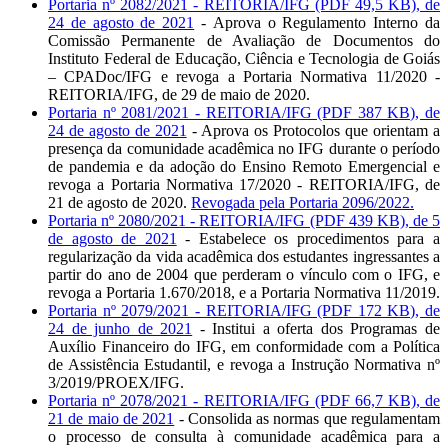
Portaria nº 2082/2021 - REITORIA/IFG (PDF 49,5 KB), de
24 de agosto de 2021
- Aprova o Regulamento Interno da
Comissão Permanente de Avaliação de Documentos do
Instituto Federal de Educação, Ciência e Tecnologia de Goiás
– CPADoc/IFG e revoga a Portaria Normativa 11/2020 -
REITORIA/IFG, de 29 de maio de 2020.
Portaria nº 2081/2021 - REITORIA/IFG (PDF 387 KB), de
24 de agosto de 2021
- Aprova os Protocolos que orientam a
presença da comunidade acadêmica no IFG durante o período
de pandemia e da adoção do Ensino Remoto Emergencial e
revoga a Portaria Normativa 17/2020 - REITORIA/IFG, de
21 de agosto de 2020.
Revogada pela Portaria 2096/2022.
Portaria nº 2080/2021 - REITORIA/IFG (PDF 439 KB), de 5
de agosto de 2021
- Estabelece os procedimentos para a
regularização da vida acadêmica dos estudantes ingressantes a
partir do ano de 2004 que perderam o vínculo com o IFG, e
revoga a Portaria 1.670/2018, e a Portaria Normativa 11/2019.
Portaria nº 2079/2021 - REITORIA/IFG (PDF 172 KB), de
24 de junho de 2021
- Institui a oferta dos Programas de
Auxílio Financeiro do IFG, em conformidade com a Política
de Assistência Estudantil, e revoga a Instrução Normativa nº
3/2019/PROEX/IFG.
Portaria nº 2078/2021 - REITORIA/IFG (PDF 66,7 KB), de
21 de maio de 2021
- Consolida as normas que regulamentam
o processo de consulta à comunidade acadêmica para a