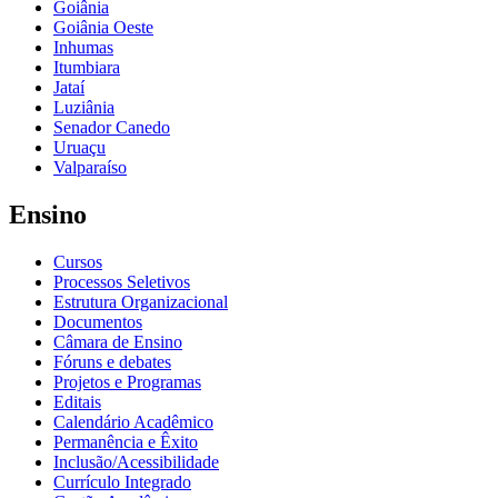
Goiânia
Goiânia Oeste
Inhumas
Itumbiara
Jataí
Luziânia
Senador Canedo
Uruaçu
Valparaíso
Ensino
Cursos
Processos Seletivos
Estrutura Organizacional
Documentos
Câmara de Ensino
Fóruns e debates
Projetos e Programas
Editais
Calendário Acadêmico
Permanência e Êxito
Inclusão/Acessibilidade
Currículo Integrado