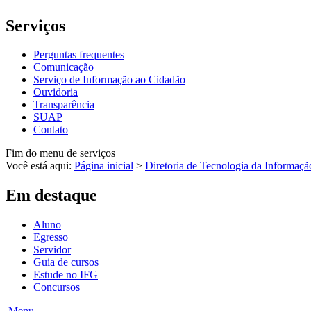
Serviços
Perguntas frequentes
Comunicação
Serviço de Informação ao Cidadão
Ouvidoria
Transparência
SUAP
Contato
Fim do menu de serviços
Você está aqui:
Página inicial
>
Diretoria de Tecnologia da Informaçã
Em destaque
Aluno
Egresso
Servidor
Guia de cursos
Estude no IFG
Concursos
Menu