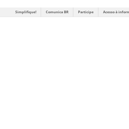
Simplifique!
Comunica BR
Participe
Acesso à infor