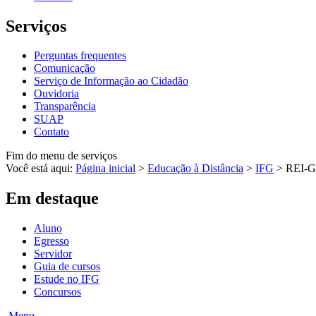
Serviços
Perguntas frequentes
Comunicação
Serviço de Informação ao Cidadão
Ouvidoria
Transparência
SUAP
Contato
Fim do menu de serviços
Você está aqui:
Página inicial
>
Educação à Distância
>
IFG
>
REI-G
Em destaque
Aluno
Egresso
Servidor
Guia de cursos
Estude no IFG
Concursos
Menu