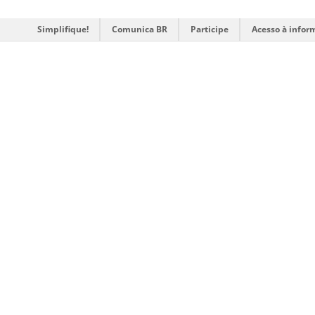
Simplifique!
Comunica BR
Participe
Acesso à infor