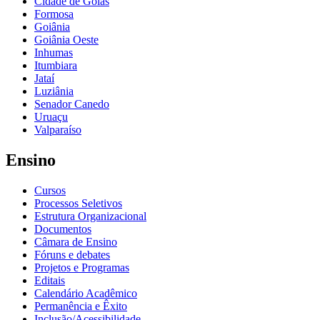
Cidade de Goiás
Formosa
Goiânia
Goiânia Oeste
Inhumas
Itumbiara
Jataí
Luziânia
Senador Canedo
Uruaçu
Valparaíso
Ensino
Cursos
Processos Seletivos
Estrutura Organizacional
Documentos
Câmara de Ensino
Fóruns e debates
Projetos e Programas
Editais
Calendário Acadêmico
Permanência e Êxito
Inclusão/Acessibilidade