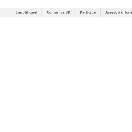
Simplifique!
Comunica BR
Participe
Acesso à infor