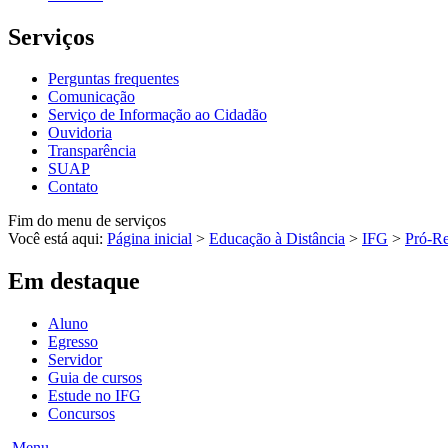
Serviços
Perguntas frequentes
Comunicação
Serviço de Informação ao Cidadão
Ouvidoria
Transparência
SUAP
Contato
Fim do menu de serviços
Você está aqui:
Página inicial
>
Educação à Distância
>
IFG
>
Pró-Re
Em destaque
Aluno
Egresso
Servidor
Guia de cursos
Estude no IFG
Concursos
Menu