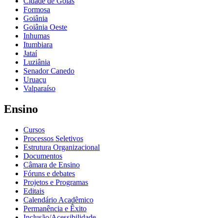
Cidade de Goiás
Formosa
Goiânia
Goiânia Oeste
Inhumas
Itumbiara
Jataí
Luziânia
Senador Canedo
Uruaçu
Valparaíso
Ensino
Cursos
Processos Seletivos
Estrutura Organizacional
Documentos
Câmara de Ensino
Fóruns e debates
Projetos e Programas
Editais
Calendário Acadêmico
Permanência e Êxito
Inclusão/Acessibilidade