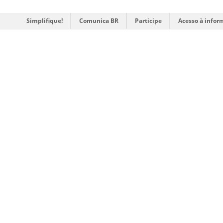
Simplifique!
Comunica BR
Participe
Acesso à infor