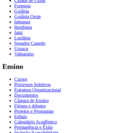
Cidade de Goiás
Formosa
Goiânia
Goiânia Oeste
Inhumas
Itumbiara
Jataí
Luziânia
Senador Canedo
Uruaçu
Valparaíso
Ensino
Cursos
Processos Seletivos
Estrutura Organizacional
Documentos
Câmara de Ensino
Fóruns e debates
Projetos e Programas
Editais
Calendário Acadêmico
Permanência e Êxito
Inclusão/Acessibilidade