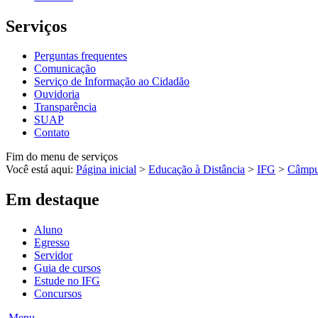
Serviços
Perguntas frequentes
Comunicação
Serviço de Informação ao Cidadão
Ouvidoria
Transparência
SUAP
Contato
Fim do menu de serviços
Você está aqui:
Página inicial
>
Educação à Distância
>
IFG
>
Câmp
Em destaque
Aluno
Egresso
Servidor
Guia de cursos
Estude no IFG
Concursos
Menu