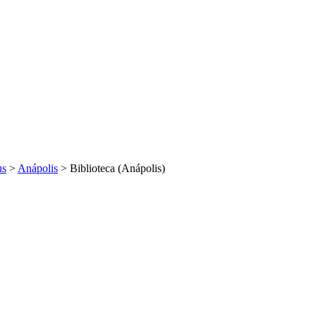
us
>
Anápolis
>
Biblioteca (Anápolis)