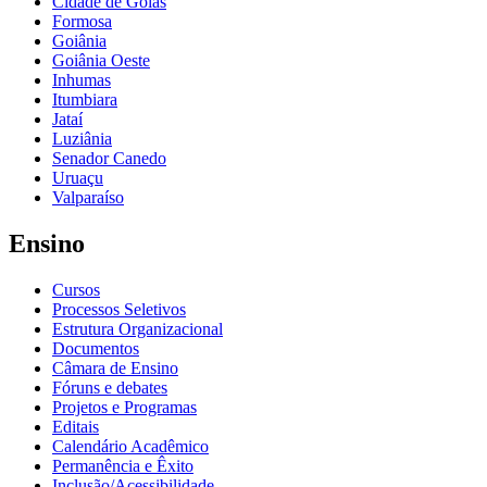
Cidade de Goiás
Formosa
Goiânia
Goiânia Oeste
Inhumas
Itumbiara
Jataí
Luziânia
Senador Canedo
Uruaçu
Valparaíso
Ensino
Cursos
Processos Seletivos
Estrutura Organizacional
Documentos
Câmara de Ensino
Fóruns e debates
Projetos e Programas
Editais
Calendário Acadêmico
Permanência e Êxito
Inclusão/Acessibilidade