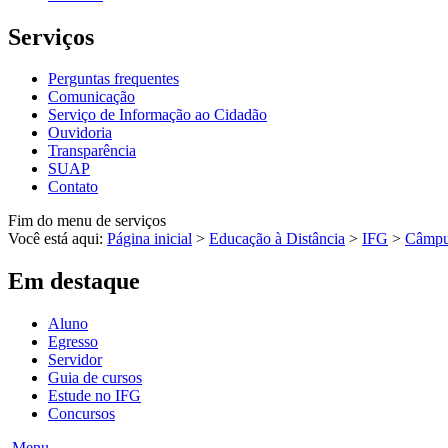
Serviços
Perguntas frequentes
Comunicação
Serviço de Informação ao Cidadão
Ouvidoria
Transparência
SUAP
Contato
Fim do menu de serviços
Você está aqui:
Página inicial
>
Educação à Distância
>
IFG
>
Câmp
Em destaque
Aluno
Egresso
Servidor
Guia de cursos
Estude no IFG
Concursos
Menu