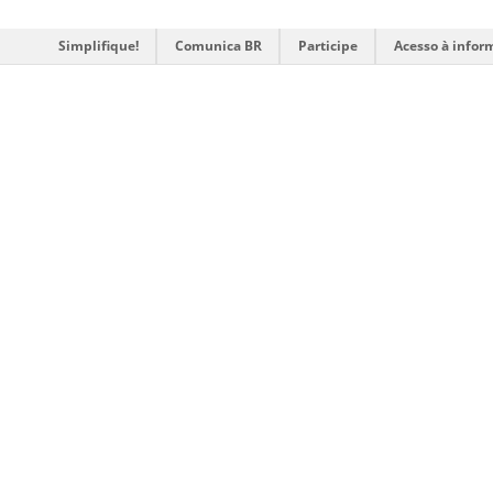
Simplifique!
Comunica BR
Participe
Acesso à infor