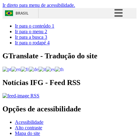
Ir direto para menu de acessibilidade.
BRASIL
Simplifique!
Ir para o conteúdo
1
Ir para o menu
2
Comunica BR
Ir para a busca
3
Ir para o rodapé
4
Participe
Acesso à informação
GTranslate - Tradução do site
Legislação
Canais
Notícias IFG - Feed RSS
RSS
Opções de acessibilidade
Acessibilidade
Alto contraste
Mapa do site