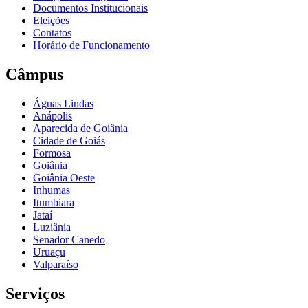
Documentos Institucionais
Eleições
Contatos
Horário de Funcionamento
Câmpus
Águas Lindas
Anápolis
Aparecida de Goiânia
Cidade de Goiás
Formosa
Goiânia
Goiânia Oeste
Inhumas
Itumbiara
Jataí
Luziânia
Senador Canedo
Uruaçu
Valparaíso
Serviços