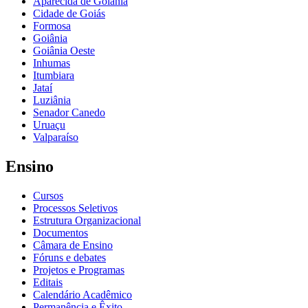
Aparecida de Goiânia
Cidade de Goiás
Formosa
Goiânia
Goiânia Oeste
Inhumas
Itumbiara
Jataí
Luziânia
Senador Canedo
Uruaçu
Valparaíso
Ensino
Cursos
Processos Seletivos
Estrutura Organizacional
Documentos
Câmara de Ensino
Fóruns e debates
Projetos e Programas
Editais
Calendário Acadêmico
Permanência e Êxito