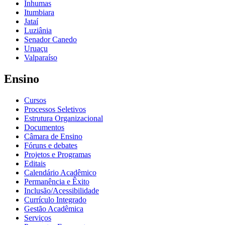
Inhumas
Itumbiara
Jataí
Luziânia
Senador Canedo
Uruaçu
Valparaíso
Ensino
Cursos
Processos Seletivos
Estrutura Organizacional
Documentos
Câmara de Ensino
Fóruns e debates
Projetos e Programas
Editais
Calendário Acadêmico
Permanência e Êxito
Inclusão/Acessibilidade
Currículo Integrado
Gestão Acadêmica
Serviços