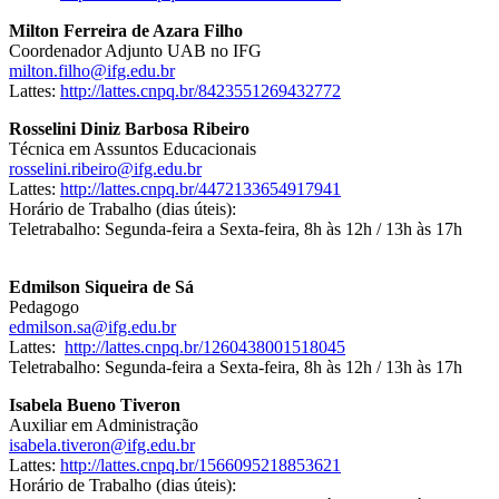
Milton Ferreira de Azara Filho
Coordenador Adjunto UAB no IFG
milton.filho@ifg.edu.br
Lattes:
http://lattes.cnpq.br/8423551269432772
Rosselini Diniz Barbosa Ribeiro
Técnica em Assuntos Educacionais
rosselini.ribeiro@ifg.edu.br
Lattes:
http://lattes.cnpq.br/4472133654917941
Horário de Trabalho (dias úteis):
Teletrabalho: Segunda-feira a Sexta-feira, 8h às 12h / 13h às 17h
Edmilson Siqueira de Sá
Pedagogo
edmilson.sa@ifg.edu.br
Lattes:
http://lattes.cnpq.br/1260438001518045
Teletrabalho: Segunda-feira a Sexta-feira, 8h às 12h / 13h às 17h
Isabela Bueno Tiveron
Auxiliar em Administração
isabela.tiveron@ifg.edu.br
Lattes:
http://lattes.cnpq.br/1566095218853621
Horário de Trabalho (dias úteis):