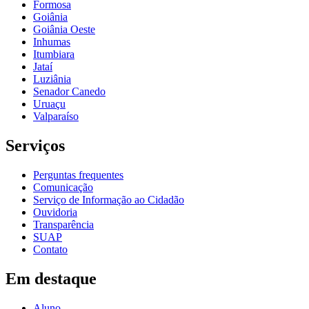
Formosa
Goiânia
Goiânia Oeste
Inhumas
Itumbiara
Jataí
Luziânia
Senador Canedo
Uruaçu
Valparaíso
Serviços
Perguntas frequentes
Comunicação
Serviço de Informação ao Cidadão
Ouvidoria
Transparência
SUAP
Contato
Em destaque
Aluno