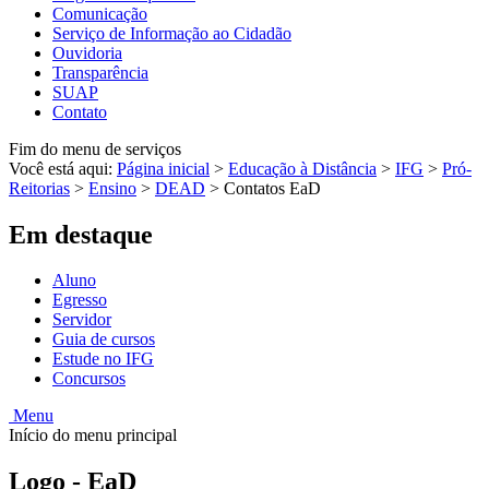
Comunicação
Serviço de Informação ao Cidadão
Ouvidoria
Transparência
SUAP
Contato
Fim do menu de serviços
Você está aqui:
Página inicial
>
Educação à Distância
>
IFG
>
Pró-
Reitorias
>
Ensino
>
DEAD
>
Contatos EaD
Em destaque
Aluno
Egresso
Servidor
Guia de cursos
Estude no IFG
Concursos
Menu
Início do menu principal
Logo - EaD