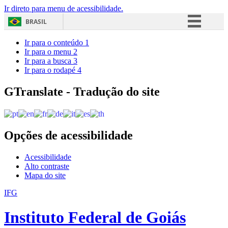
Ir direto para menu de acessibilidade.
BRASIL
Simplifique!
Ir para o conteúdo
1
Ir para o menu
2
Comunica BR
Ir para a busca
3
Ir para o rodapé
4
Participe
Acesso à informação
GTranslate - Tradução do site
Legislação
Canais
Opções de acessibilidade
Acessibilidade
Alto contraste
Mapa do site
IFG
Instituto Federal de Goiás