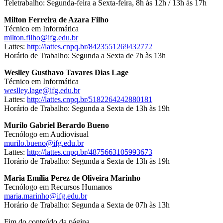
Teletrabalho: Segunda-feira a Sexta-feira, 8h às 12h / 13h às 17h
Milton Ferreira de Azara Filho
Técnico em Informática
milton.filho@ifg.edu.br
Lattes:
http://lattes.cnpq.br/8423551269432772
Horário de Trabalho: Segunda a Sexta de 7h às 13h
Weslley Gusthavo Tavares Dias Lage
Técnico em Informática
weslley.lage@ifg.edu.br
Lattes:
http://lattes.cnpq.br/5182264242880181
Horário de Trabalho: Segunda a Sexta de 13h às 19h
Murilo Gabriel Berardo Bueno
Tecnólogo em Audiovisual
murilo.bueno@ifg.edu.br
Lattes:
http://lattes.cnpq.br/4875663105993673
Horário de Trabalho: Segunda a Sexta de 13h às 19h
Maria Emília Perez de Oliveira Marinho
Tecnólogo em Recursos Humanos
maria.marinho@ifg.edu.br
Horário de Trabalho: Segunda a Sexta de 07h às 13h
Fim do conteúdo da página