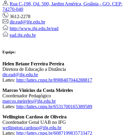
Rua C-198, Qd. 500, Jardim América, Goiânia - GO. CEP:
74270-040
3612-2278
dir.ead@ifg.edu.br
http://www.ifg.edu.br/ead
ead.ifg.edu.br
Equipe:
Helen Betane Ferreira Pereira
Diretora de Educação a Distância
dir.ead@ifg.edu.br
Lattes:
http://lattes.cnpq.br/8988407044288817
Marcos Vinicius da Costa Meireles
Coordenador Pedagógico
marcos.meireles@ifg.edu.br
Lattes:
http://lattes.cnpq.br/6531700165389589
Wellington Cardoso de Oliveira
Coordenador Geral UAB no IFG
wellington.cardoso@ifg.edu.br
Lattes:
http://lattes.cnpq.br/6087199835733472