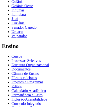
Goiânia
Goiânia Oeste
Inhumas
Itumbiara
Jataí
Luziânia
Senador Canedo
Uruaçu
Valparaíso
Ensino
Cursos
Processos Seletivos
Estrutura Organizacional
Documentos
Câmara de Ensino
Fóruns e debates
Projetos e Programas
Editais
Calendário Acadêmico
Permanência e Êxito
Inclusão/Acessibilidade
Currículo Integrado