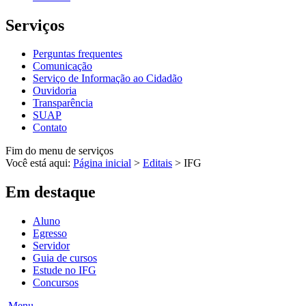
Serviços
Perguntas frequentes
Comunicação
Serviço de Informação ao Cidadão
Ouvidoria
Transparência
SUAP
Contato
Fim do menu de serviços
Você está aqui:
Página inicial
>
Editais
>
IFG
Em destaque
Aluno
Egresso
Servidor
Guia de cursos
Estude no IFG
Concursos
Menu