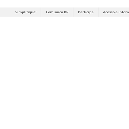
Simplifique!
Comunica BR
Participe
Acesso à infor