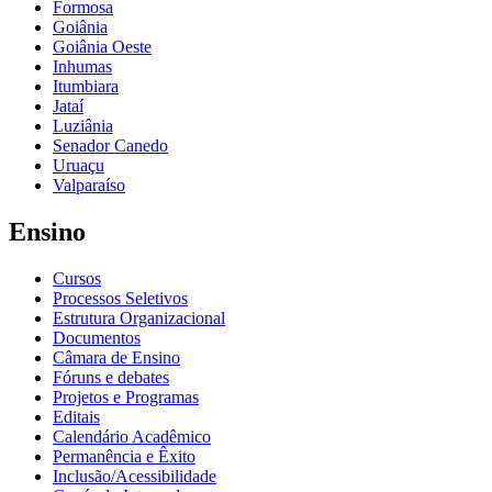
Formosa
Goiânia
Goiânia Oeste
Inhumas
Itumbiara
Jataí
Luziânia
Senador Canedo
Uruaçu
Valparaíso
Ensino
Cursos
Processos Seletivos
Estrutura Organizacional
Documentos
Câmara de Ensino
Fóruns e debates
Projetos e Programas
Editais
Calendário Acadêmico
Permanência e Êxito
Inclusão/Acessibilidade