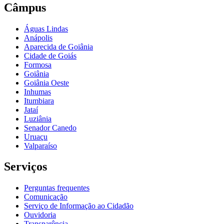
Câmpus
Águas Lindas
Anápolis
Aparecida de Goiânia
Cidade de Goiás
Formosa
Goiânia
Goiânia Oeste
Inhumas
Itumbiara
Jataí
Luziânia
Senador Canedo
Uruaçu
Valparaíso
Serviços
Perguntas frequentes
Comunicação
Serviço de Informação ao Cidadão
Ouvidoria
Transparência