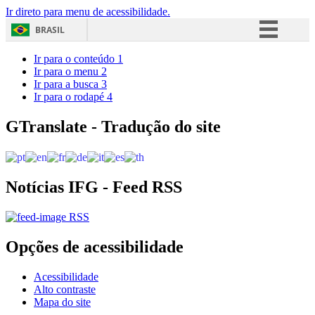
Ir direto para menu de acessibilidade.
BRASIL
Simplifique!
Ir para o conteúdo
1
Ir para o menu
2
Comunica BR
Ir para a busca
3
Ir para o rodapé
4
Participe
Acesso à informação
GTranslate - Tradução do site
Legislação
Canais
Notícias IFG - Feed RSS
RSS
Opções de acessibilidade
Acessibilidade
Alto contraste
Mapa do site