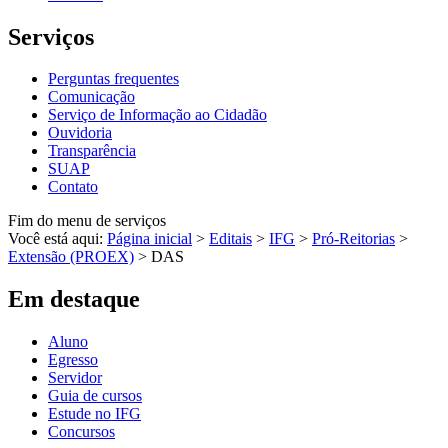
Serviços
Perguntas frequentes
Comunicação
Serviço de Informação ao Cidadão
Ouvidoria
Transparência
SUAP
Contato
Fim do menu de serviços
Você está aqui:
Página inicial
>
Editais
>
IFG
>
Pró-Reitorias
>
Extensão (PROEX)
>
DAS
Em destaque
Aluno
Egresso
Servidor
Guia de cursos
Estude no IFG
Concursos