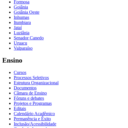
Formosa
Goiânia
Goiânia Oeste
Inhumas
Itumbiara
Jataí
Luziânia
Senador Canedo
Uruaçu
Valparaíso
Ensino
Cursos
Processos Seletivos
Estrutura Organizacional
Documentos
Câmara de Ensino
Fóruns e debates
Projetos e Programas
Editais
Calendário Acadêmico
Permanência e Êxito
Inclusão/Acessibilidade