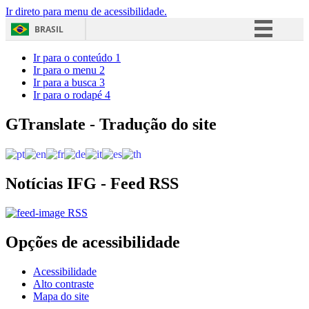
Ir direto para menu de acessibilidade.
BRASIL
Simplifique!
Ir para o conteúdo
1
Ir para o menu
2
Comunica BR
Ir para a busca
3
Ir para o rodapé
4
Participe
Acesso à informação
GTranslate - Tradução do site
Legislação
Canais
Notícias IFG - Feed RSS
RSS
Opções de acessibilidade
Acessibilidade
Alto contraste
Mapa do site