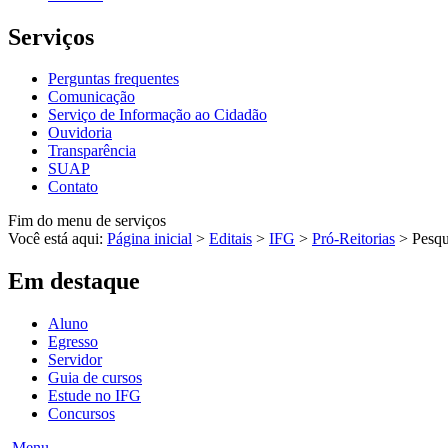
Serviços
Perguntas frequentes
Comunicação
Serviço de Informação ao Cidadão
Ouvidoria
Transparência
SUAP
Contato
Fim do menu de serviços
Você está aqui:
Página inicial
>
Editais
>
IFG
>
Pró-Reitorias
>
Pesqu
Em destaque
Aluno
Egresso
Servidor
Guia de cursos
Estude no IFG
Concursos
Menu