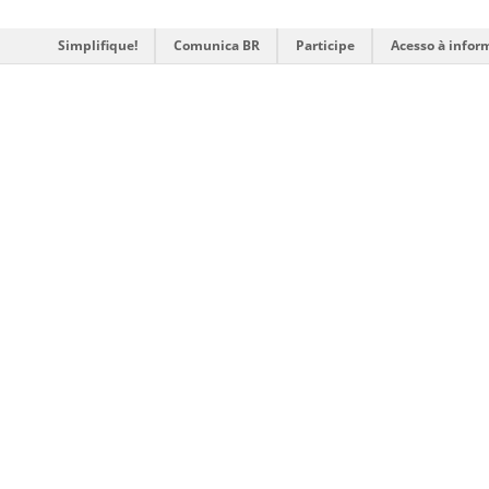
Simplifique!
Comunica BR
Participe
Acesso à infor