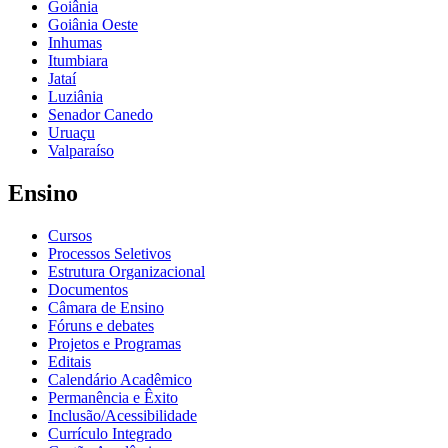
Goiânia
Goiânia Oeste
Inhumas
Itumbiara
Jataí
Luziânia
Senador Canedo
Uruaçu
Valparaíso
Ensino
Cursos
Processos Seletivos
Estrutura Organizacional
Documentos
Câmara de Ensino
Fóruns e debates
Projetos e Programas
Editais
Calendário Acadêmico
Permanência e Êxito
Inclusão/Acessibilidade
Currículo Integrado