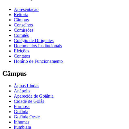
Apresentação
Reitoria
Câmpus
Conselhos
Comissões
Comitês
Colégio de Dirigentes
Documentos Institucionais
Eleições
Contatos
Horário de Funcionamento
Câmpus
Águas Lindas
Anápolis
Aparecida de Goiânia
Cidade de Goiás
Formosa
Goiânia
Goiânia Oeste
Inhumas
Itumbiara