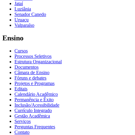
Jataí
Luziânia
Senador Canedo
Uruaçu
Valparaíso
Ensino
Cursos
Processos Seletivos
Estrutura Organizacional
Documentos
Câmara de Ensino
Fóruns e debates
Projetos e Programas
Editais
Calendário Acadêmico
Permanência e Êxito
Inclusão/Acessibilidade
Currículo Integrado
Gestão Acadêmica
Serviços
Perguntas Frequentes
Contato