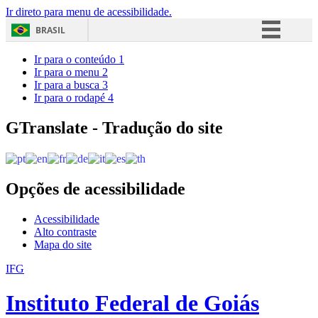
Ir direto para menu de acessibilidade.
BRASIL
Simplifique!
Ir para o conteúdo
1
Ir para o menu
2
Comunica BR
Ir para a busca
3
Ir para o rodapé
4
Participe
Acesso à informação
GTranslate - Tradução do site
Legislação
Canais
Opções de acessibilidade
Acessibilidade
Alto contraste
Mapa do site
IFG
Instituto Federal de Goiás