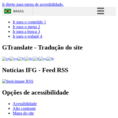
Ir direto para menu de acessibilidade.
BRASIL
Simplifique!
Ir para o conteúdo
1
Ir para o menu
2
Comunica BR
Ir para a busca
3
Ir para o rodapé
4
Participe
Acesso à informação
GTranslate - Tradução do site
Legislação
Canais
Notícias IFG - Feed RSS
RSS
Opções de acessibilidade
Acessibilidade
Alto contraste
Mapa do site