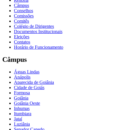
Reitoria
Câmpus
Conselhos
Comissões
Comitês
Colégio de Dirigentes
Documentos Institucionais
Eleições
Contatos
Horário de Funcionamento
Câmpus
Águas Lindas
Anápolis
Aparecida de Goiânia
Cidade de Goiás
Formosa
Goiânia
Goiânia Oeste
Inhumas
Itumbiara
Jataí
Luziânia
Senador Canedo