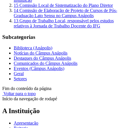
instituição
15 Comissão Local de Sistematização do Plano Diretor
14 Comissão de Elaboração de Projeto de Cursos de Pós-
Graduação Lato Sensu no Campus Anápolis
13 Grupo de Trabalho Local, responsável pelos estudos
relativos à Jornada de Trabalho Docente do IFG
Subcategorias
Biblioteca (Anápolis)
Notícias do Câmpus Anápolis
Destaques do Câmpus Anápolis
Comunicados do Câmpus Anápolis
Eventos (Câmpus Anápolis)
Geral
Setores
Fim do conteúdo da página
Voltar para o topo
Início da navegação de rodapé
A Instituição
Apresentação