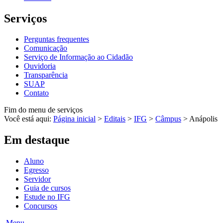
Serviços
Perguntas frequentes
Comunicação
Serviço de Informação ao Cidadão
Ouvidoria
Transparência
SUAP
Contato
Fim do menu de serviços
Você está aqui:
Página inicial
>
Editais
>
IFG
>
Câmpus
>
Anápolis
Em destaque
Aluno
Egresso
Servidor
Guia de cursos
Estude no IFG
Concursos
Menu