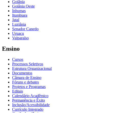
Goiânia
Goiânia Oeste
Inhumas
Itumbiara
Jataí
Luziânia
Senador Canedo
Uruaçu
Valparaíso
Ensino
Cursos
Processos Seletivos
Estrutura Organizacional
Documentos
Câmara de Ensino
Fóruns e debates
Projetos e Programas
Editais
Calendário Acadêmico
Permanência e Êxito
Inclusão/Acessibilidade
Currículo Integrado