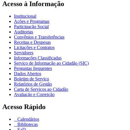
Acesso à Informação
Institucional
Ações e Programas
Participação Social
Auditorias
Convênios e Transferências
Receitas e Despesas
Licitações e Contratos
Servidores
Informações Classificadas
Serviço de Informação ao Cidadão (SIC)
Perguntas frequentes
Dados Abertos
Boletim de Serviço
Relatórios de Gestão
Carta de Serviços ao Cidadão
Avaliação e Correição
Acesso Rápido
Calendários
Bibliotecas
EaD