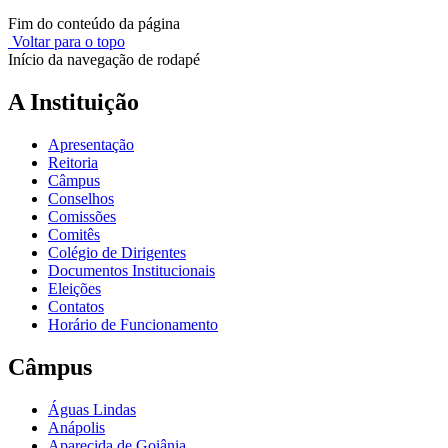
Fim do conteúdo da página
Voltar para o topo
Início da navegação de rodapé
A Instituição
Apresentação
Reitoria
Câmpus
Conselhos
Comissões
Comitês
Colégio de Dirigentes
Documentos Institucionais
Eleições
Contatos
Horário de Funcionamento
Câmpus
Águas Lindas
Anápolis
Aparecida de Goiânia