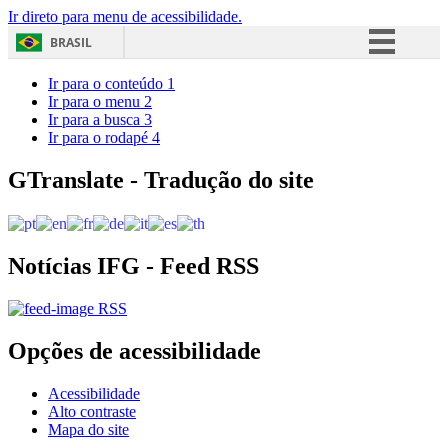
Ir direto para menu de acessibilidade.
BRASIL
Simplifique!
Ir para o conteúdo
1
Ir para o menu
2
Comunica BR
Ir para a busca
3
Ir para o rodapé
4
Participe
Acesso à informação
GTranslate - Tradução do site
Legislação
Canais
Notícias IFG - Feed RSS
RSS
Opções de acessibilidade
Acessibilidade
Alto contraste
Mapa do site