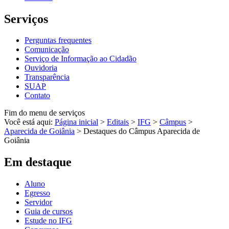
Serviços
Perguntas frequentes
Comunicação
Serviço de Informação ao Cidadão
Ouvidoria
Transparência
SUAP
Contato
Fim do menu de serviços
Você está aqui:
Página inicial
>
Editais
>
IFG
>
Câmpus
>
Aparecida de Goiânia
>
Destaques do Câmpus Aparecida de
Goiânia
Em destaque
Aluno
Egresso
Servidor
Guia de cursos
Estude no IFG