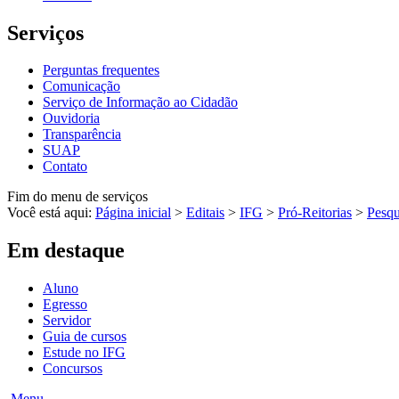
Serviços
Perguntas frequentes
Comunicação
Serviço de Informação ao Cidadão
Ouvidoria
Transparência
SUAP
Contato
Fim do menu de serviços
Você está aqui:
Página inicial
>
Editais
>
IFG
>
Pró-Reitorias
>
Pesqu
Em destaque
Aluno
Egresso
Servidor
Guia de cursos
Estude no IFG
Concursos
Menu