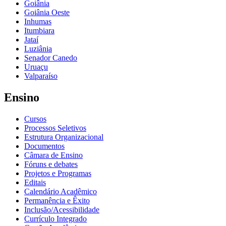
Goiânia
Goiânia Oeste
Inhumas
Itumbiara
Jataí
Luziânia
Senador Canedo
Uruaçu
Valparaíso
Ensino
Cursos
Processos Seletivos
Estrutura Organizacional
Documentos
Câmara de Ensino
Fóruns e debates
Projetos e Programas
Editais
Calendário Acadêmico
Permanência e Êxito
Inclusão/Acessibilidade
Currículo Integrado