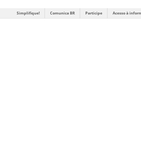
Simplifique!
Comunica BR
Participe
Acesso à infor