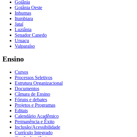
Goiânia
Goiânia Oeste
Inhumas
Itumbiara
Jataí
Luziânia
Senador Canedo
Uruaçu
Valparaíso
Ensino
Cursos
Processos Seletivos
Estrutura Organizacional
Documentos
Câmara de Ensino
Fóruns e debates
Projetos e Programas
Editais
Calendário Acadêmico
Permanência e Êxito
Inclusão/Acessibilidade
Currículo Integrado