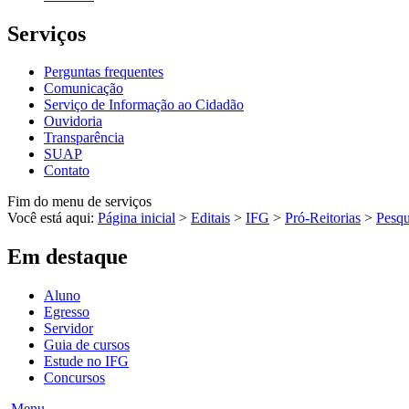
Serviços
Perguntas frequentes
Comunicação
Serviço de Informação ao Cidadão
Ouvidoria
Transparência
SUAP
Contato
Fim do menu de serviços
Você está aqui:
Página inicial
>
Editais
>
IFG
>
Pró-Reitorias
>
Pesqu
Em destaque
Aluno
Egresso
Servidor
Guia de cursos
Estude no IFG
Concursos
Menu