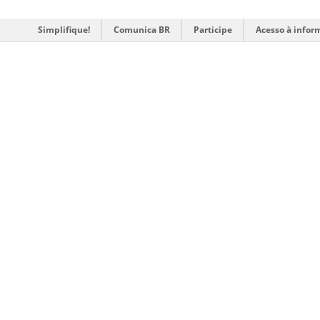
Simplifique!
Comunica BR
Participe
Acesso à infor