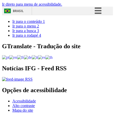
Ir direto para menu de acessibilidade.
BRASIL
Simplifique!
Ir para o conteúdo
1
Ir para o menu
2
Comunica BR
Ir para a busca
3
Ir para o rodapé
4
Participe
Acesso à informação
GTranslate - Tradução do site
Legislação
Canais
Notícias IFG - Feed RSS
RSS
Opções de acessibilidade
Acessibilidade
Alto contraste
Mapa do site