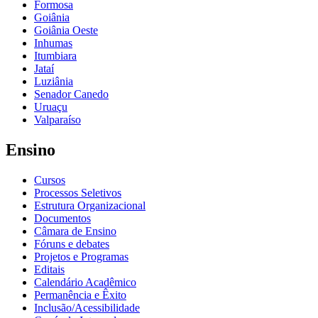
Formosa
Goiânia
Goiânia Oeste
Inhumas
Itumbiara
Jataí
Luziânia
Senador Canedo
Uruaçu
Valparaíso
Ensino
Cursos
Processos Seletivos
Estrutura Organizacional
Documentos
Câmara de Ensino
Fóruns e debates
Projetos e Programas
Editais
Calendário Acadêmico
Permanência e Êxito
Inclusão/Acessibilidade