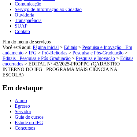
Comunicação
Serviço de Informação ao Cidadão
Ouvidoria
Transparência
SUAP
Contato
Fim do menu de serviços
Você está aqui:
Página inicial
>
Editais
>
Pesquisa e Inovação - Em
andamento
>
IFG
>
Pró-Reitorias
>
Pesquisa e Pós-Graduação
>
Editais - Pesquisa e Pós-Graduação
>
Pesquisa e Inovação
>
Editais
encerrados
>
EDITAL Nº 43/2025-PROPPG (CADASTRO
INTERNO DO IFG - PROGRAMA MAIS CIÊNCIA NA
ESCOLA)
Em destaque
Aluno
Egresso
Servidor
Guia de cursos
Estude no IFG
Concursos