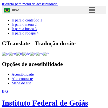
Ir direto para menu de acessibilidade.
BRASIL
Simplifique!
Ir para o conteúdo
1
Ir para o menu
2
Comunica BR
Ir para a busca
3
Ir para o rodapé
4
Participe
Acesso à informação
GTranslate - Tradução do site
Legislação
Canais
Opções de acessibilidade
Acessibilidade
Alto contraste
Mapa do site
IFG
Instituto Federal de Goiás