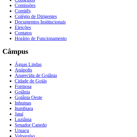
Comissões
Comitês
Colégio de Dirigentes
Documentos Institucionais
Eleições
Contatos
Horário de Funcionamento
Câmpus
Águas Lindas
Anápolis
Aparecida de Goiânia
Cidade de Goiás
Formosa
Goiânia
Goiânia Oeste
Inhumas
Itumbiara
Jataí
Luziânia
Senador Canedo
Uruaçu
Valparaíso