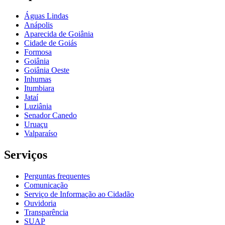
Águas Lindas
Anápolis
Aparecida de Goiânia
Cidade de Goiás
Formosa
Goiânia
Goiânia Oeste
Inhumas
Itumbiara
Jataí
Luziânia
Senador Canedo
Uruaçu
Valparaíso
Serviços
Perguntas frequentes
Comunicação
Serviço de Informação ao Cidadão
Ouvidoria
Transparência
SUAP