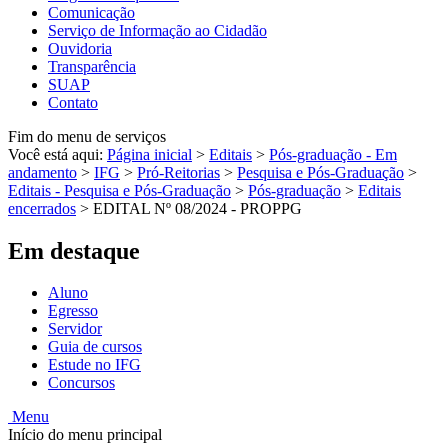
Comunicação
Serviço de Informação ao Cidadão
Ouvidoria
Transparência
SUAP
Contato
Fim do menu de serviços
Você está aqui:
Página inicial
>
Editais
>
Pós-graduação - Em
andamento
>
IFG
>
Pró-Reitorias
>
Pesquisa e Pós-Graduação
>
Editais - Pesquisa e Pós-Graduação
>
Pós-graduação
>
Editais
encerrados
>
EDITAL Nº 08/2024 - PROPPG
Em destaque
Aluno
Egresso
Servidor
Guia de cursos
Estude no IFG
Concursos
Menu
Início do menu principal