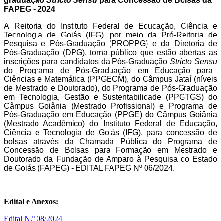
graduação
Stricto Sensu
para Concessão de Bolsas da
FAPEG - 2024
A
Reitoria
do
Instituto
Federal
de
Educação,
Ciência
e
T
ecnologia
de
Goiás (IFG),
por
meio
da
Pró-Reitoria
de
Pesquisa
e
Pós-Graduação
(PROPPG) e da Diretoria de
Pós-Graduação (DPG),
torna
público
que
estão
abertas
as
inscrições
para
candidatos
da
Pós-Graduação
Stricto
Sensu
do Programa de Pós-Graduação em Educação para
Ciências e Matemática (PPGECM), do Câmpus Jataí (níveis
de Mestrado e Doutorado), do Programa de Pós-Graduação
em
T
ecnologia, Gestão e Sustentabilidade (PPGTGS) do
Câmpus Goiânia (Mestrado Profissional) e Programa de
Pós-Graduação em Educação (PPGE) do Câmpus Goiânia
(Mestrado Acadêmico) do Instituto Federal de Educação,
Ciência e Tecnologia de Goiás (IFG), para concessão de
bolsas através da Chamada Pública do Programa de
Concessão de Bolsas para Formação em Mestrado e
Doutorado da Fundação de Amparo à Pesquisa do Estado
de Goiás (FAPEG) - EDITAL FAPEG Nº 06/2024.
Edital e Anexos:
Edital N.º 08/2024