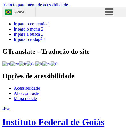
Ir direto para menu de acessibilidade.
BRASIL
Simplifique!
Ir para o conteúdo
1
Ir para o menu
2
Comunica BR
Ir para a busca
3
Ir para o rodapé
4
Participe
Acesso à informação
GTranslate - Tradução do site
Legislação
Canais
Opções de acessibilidade
Acessibilidade
Alto contraste
Mapa do site
IFG
Instituto Federal de Goiás